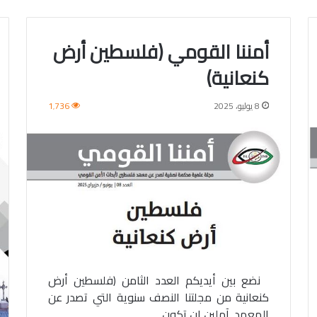
أمننا القومي (فلسطين أرض
كنعانية)
8 يوليو، 2025
1٬736
نضع بين أيديكم العدد الثامن (فلسطين أرض
كنعانية من مجلتنا النصف سنوية التي تصدر عن
المعهد. آملين ان تكون…