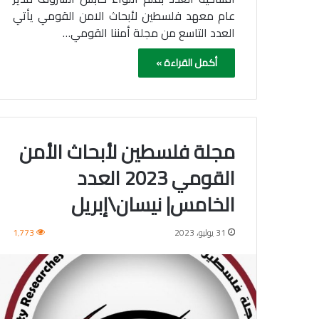
عام معهد فلسطين لأبحاث الامن القومي يأتي
العدد التاسع من مجلة أمننا القومي…
أكمل القراءة »
مجلة فلسطين لأبحاث الأمن
القومي 2023 العدد
الخامس| نيسان\إبريل
31 يوليو، 2023
1٬773