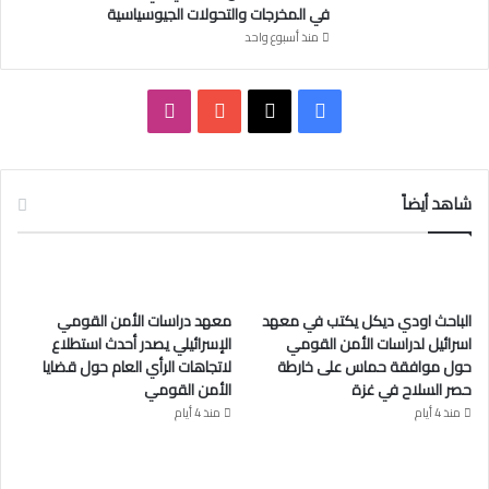
في المخرجات والتحولات الجيوسياسية
منذ أسبوع واحد
ف
ا
ي
X
Y
ن
س
o
س
شاهد أيضاً
ب
u
ت
و
T
ق
الباحث اودي ديكل يكتب في معهد
معهد دراسات الأمن القومي
ك
u
ر
اسرائيل لدراسات الأمن القومي
الإسرائيلي يصدر أحدث استطلاع
حول موافقة حماس على خارطة
لاتجاهات الرأي العام حول قضايا
b
ا
حصر السلاح في غزة
الأمن القومي
e
م
منذ 4 أيام
منذ 4 أيام