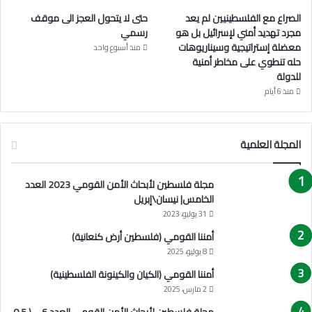
الصراع مع الفلسطينيين لم يعد
حتى لا يتحول العجز الى موقف
مجرد تهديد أمني لإسرائيل بل هو
رسمي
معضلة إستراتيجية وسيناريوهات
منذ أسبوع واحد
حله تنطوي على مخاطر أمنية
للدولة
منذ 6 أيام
المجلة العلمية
مجلة فلسطين لأبحاث الأمن القومي 2023 العدد
الخامس| نيسان\إبريل
31 يوليو، 2023
أمننا القومي (فلسطين أرض كنعانية)
8 يوليو، 2025
أمننا القومي (الكيان والكينونة الفلسطينية)
2 مارس، 2025