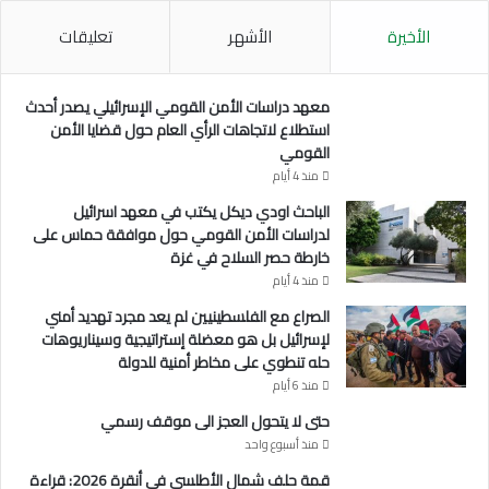
ئ
م
الأخيرة
الأشهر
تعليقات
ح
ر
ب
معهد دراسات الأمن القومي الإسرائيلي يصدر أحدث
ض
استطلاع لاتجاهات الرأي العام حول قضايا الأمن
د
القومي
ا
منذ 4 أيام
ل
ا
الباحث اودي ديكل يكتب في معهد اسرائيل
ن
لدراسات الأمن القومي حول موافقة حماس على
س
خارطة حصر السلاح في غزة
ا
منذ 4 أيام
ن
الصراع مع الفلسطينيين لم يعد مجرد تهديد أمني
ي
لإسرائيل بل هو معضلة إستراتيجية وسيناريوهات
ة
حله تنطوي على مخاطر أمنية للدولة
منذ 6 أيام
حتى لا يتحول العجز الى موقف رسمي
منذ أسبوع واحد
قمة حلف شمال الأطلسي في أنقرة 2026: قراءة