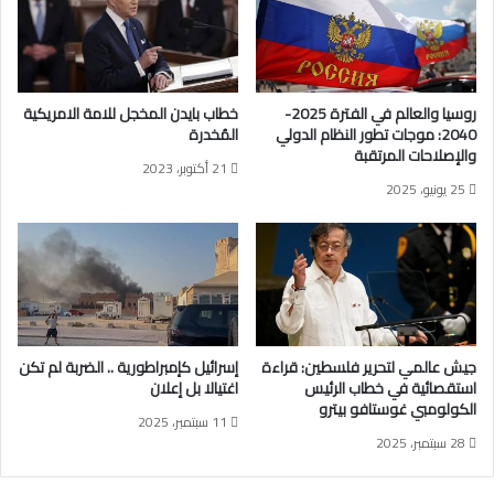
م
ة
ا
ل
إ
روسيا والعالم في الفترة 2025-
خطاب بايدن المخجل للامة الامريكية
ب
2040: موجات تطور النظام الدولي
المُخدرة
ا
والإصلاحات المرتقبة
21 أكتوبر، 2023
د
25 يونيو، 2025
ة
ا
ل
ج
م
ا
ع
ي
جيش عالمي لتحرير فلسطين: قراءة
إسرائيل كإمبراطورية .. الضربة لم تكن
ة
استقصائية في خطاب الرئيس
اغتيالا بل إعلان
و
الكولومبي غوستافو بيترو
11 سبتمبر، 2025
ج
28 سبتمبر، 2025
ر
ا