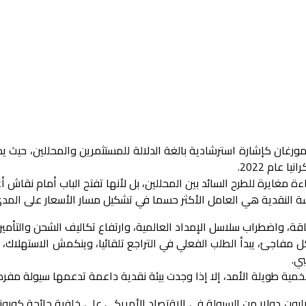
بي مورغان كإشارة استرشادية بالغة الدلالة للمستثمرين والمحللين، ح
عام 2022.
غايرة للطرح السائد بين المحللين، بل لأنها تفتح الباب أمام نقاش أ
سة النقدية هي العامل الأكثر حسما في تشكيل مسار الأسعار على المد
، واضطراب سلاسل الإمداد العالمية، وارتفاع تكاليف الشحن والتأمين
 مفاجئ، يبدأ الطلب الفعلي في التراجع تلقائيا، وينكمش الاستهلاك، وتب
بي.
مية طويلة الأمد، إلا إذا وجدت بيئة نقدية داعمة تدعمها سيولة مفرط
ث تم ضخ ما يقارب خمسة تريليون دولار من السيولة في الاقتصاد الأمريكي على خلف