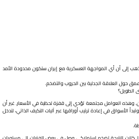
يث يذهب إلى أن أي المواجهة العسكرية مع إيران ستكون محدودة الأمد
عمق حول العلاقة الجدلية بين الحروب والتضخم.
ى الطويل؟
. وهذه العوامل مجتمعة تؤدي إلى قفزة لحظية في الأسعار. غير أن
دأ الأسواق في إعادة ترتيب أوراقها عبر آليات التكيف الذاتي، لتدخل
ة.
ية جائحة كورونا. كانت النتيجة تضخم استهلاكي وصل في بعض الفترات إلى مستويات