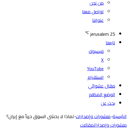
من نحن
تواصل معنا
عنواننا
℃
jerusalem
25
تابعنا
فيسبوك
‫X
‫YouTube
انستقرام
مقال عشوائي
الوضع المظلم
بحث عن
الرئيسية
-
منشورات وإصدارات
-
لماذا لا يخشى السوق حرباً مع إيران؟
منشورات وإصدارات
مقالات