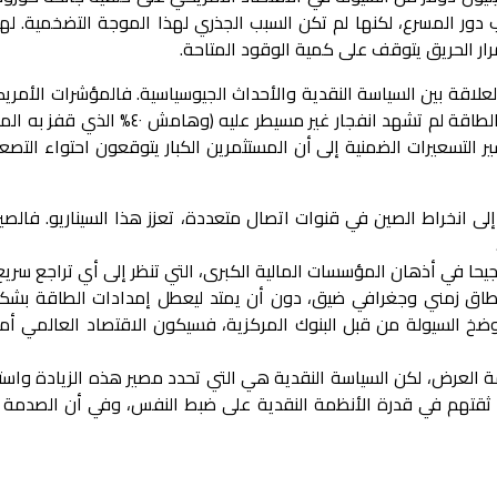
أوكرانية لتلعب دور المسرع، لكنها لم تكن السبب الجذري لهذا الموجة التضخ
رار الحريق يتوقف على كمية الوقود المتاحة.
لاقة بين السياسة النقدية والأحداث الجيوسياسية. فالمؤشرات الأمريكي
رغم انه عند افتتاح الاسواق اليوم بدات تك
ير التسعيرات الضمنية إلى أن المستثمرين الكبار يتوقعون احتواء الت
 إلى انخراط الصين في قنوات اتصال متعددة، تعزز هذا السيناريو. فا
رجيحا في أذهان المؤسسات المالية الكبرى، التي تنظر إلى أي تراجع سري
ي نطاق زمني وجغرافي ضيق، دون أن يمتد ليعطل إمدادات الطاقة بش
ضخ السيولة من قبل البنوك المركزية، فسيكون الاقتصاد العالمي أمام
ة العرض، لكن السياسة النقدية هي التي تحدد مصير هذه الزيادة واست
 ثقتهم في قدرة الأنظمة النقدية على ضبط النفس، وفي أن الصدمة ال