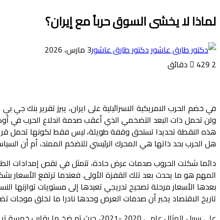
لماذا لا يخشى السوق حرباً مع إيران؟
دكتور طارق عاشور
3 مارس، 2026
2 دقائق
429
في خضم الحرب الامريكية الاسرائيلية على ايران، يبرز تقرير بنك جي 
ولن تحمل ذات البعد التضخمي الذي أعقب صدمة اندلاع الحرب في أوكرانيا 
هذه النقطة تحديدا تستحق وقفة طويلة، ليس فقط لكونها تحمل قراءة م
هل الحرب بحد ذاتها هي المحرك الرئيسي للتضخم الممتد، أم أن السيا
دائما شكلت الحروب صدمات عرض حادة، تتمثل في نقص إمدادات الطاقة
المهم هو ما يحدث بعد تلك القفزة الأولى. فعندما ترتفع الأسعار بشكل
بعدها الأسعار مرحلة تصحيح تدريجي تعيدها إلى مستويات توازنها النس
تاريخ الاقتصاد يخبر أن صدمات العرض وحدها نادرا ما تخلق موجات تضخ
على سبيل المثال عامي 2020 -2021، حي