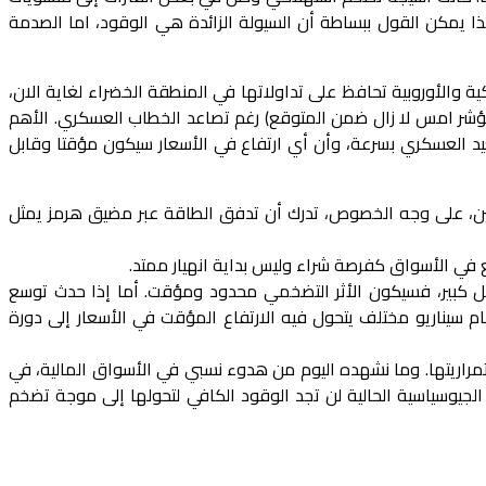
مية. لهذا يمكن القول ببساطة أن السيولة الزائدة هي الوقود، اما الصدمة
ة والأوروبية تحافظ على تداولاتها في المنطقة الخضراء لغاية الان،
تسي باللون الاحمر، وأسعار الطاقة لم تشهد انفجار غير مسيطر عليه (وهامش ٤٠% الذي قفز به المؤشر امس لا زال ضمن المتوقع) رغم تصاعد الخطاب العسكري. الأهم
صعيد العسكري بسرعة، وأن أي ارتفاع في الأسعار سيكون مؤقتا وقابل
لصين، على وجه الخصوص، تدرك أن تدفق الطاقة عبر مضيق هرمز يمثل
ع في الأسواق كفرصة شراء وليس بداية انهيار ممتد.
كل كبير، فسيكون الأثر التضخمي محدود ومؤقت. أما إذا حدث توسع
 سيناريو مختلف يتحول فيه الارتفاع المؤقت في الأسعار إلى دورة
مراريتها. وما نشهده اليوم من هدوء نسبي في الأسواق المالية، في
جيوسياسية الحالية لن تجد الوقود الكافي لتحولها إلى موجة تضخم