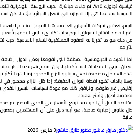
قياسية تجاوزت 10%. ثم جاءت مباشرة الحرب الروسية ال
الجيوسياسية فما هي إلا الشرارة التي تشعل الحرائق مؤقتا، لكن استم
اليوم، تعكس تحركات الأسواق العالمية هذا الفهم المتقدم لطبيعة الع
من ذلك هو ما تخبرنا به العقود المستقبلية للسلع الأساسية، حيث تش
للتراجع.
اما التحركات الدبلوماسية المكثفة التي تقودها بعض الدول، إضافة
شريان حيوي لاقتصادات آسيا بأكملها، ولن تسمح بتعريضه لخطر ممتد.
هذه العوامل مجتمعة تجعل سيناريو النزاع المحدود زمنيا هو الأكثر ت
وهنا بالذات تظهر نقطة التوازن الدقيقة: إذا ظل النزاع محصور ف
إقليمي غير متوقع، وترافق ذلك مع عودة لسياسات التيسير النقدي و
تضخمية أطول وأكثر تعقيدا.
وخلاصة القول أن الحرب قد ترفع الأسعار على المدى القصير عبر صدم
ظل عناوين إخبارية صاخبة، هو أبلغ دليل على أن المستثمرين يضعون
عاتية.
دكتور طارق عاشور
3 مارس، 2026