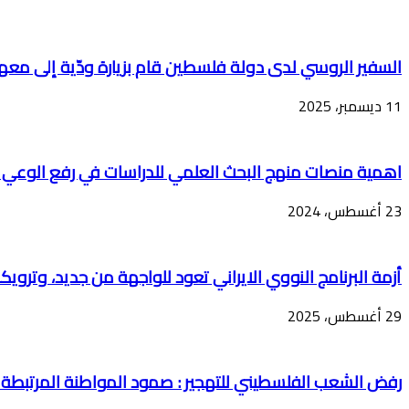
السفير الروسي لدى دولة فلسطين قام بزيارة ودّية إلى مع
11 ديسمبر، 2025
اهمية منصات منهج البحث العلمي للدراسات في رفع الوعي 
23 أغسطس، 2024
أزمة البرنامج النووي الايراني تعود للواجهة من جديد، وترويكا
29 أغسطس، 2025
رفض الشعب الفلسطيني للتهجير : صمود المواطنة المرتبطة ب