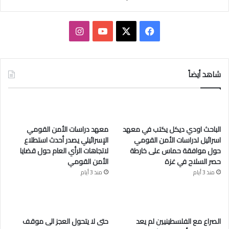
ف
ا
ي
X
Y
ن
س
o
س
شاهد أيضاً
ب
u
ت
و
T
ق
الباحث اودي ديكل يكتب في معهد
معهد دراسات الأمن القومي
ك
u
ر
اسرائيل لدراسات الأمن القومي
الإسرائيلي يصدر أحدث استطلاع
حول موافقة حماس على خارطة
لاتجاهات الرأي العام حول قضايا
b
ا
حصر السلاح في غزة
الأمن القومي
e
م
منذ 3 أيام
منذ 3 أيام
الصراع مع الفلسطينيين لم يعد
حتى لا يتحول العجز الى موقف