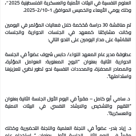
العلوم النفسية في البيئات الأمنية والعسكرية الفلسطينية 2025″،
وذلك يومي الأربعاء والخميس الموافق 1-2/10-2025.
تم مناقشة 30 دراسة مُحَكمة خلال فعاليات المؤتمر في اليومين
وكانت مشاركتنا كمعهد في الجلسات الحوارية والجلسات
النقاشية على مدار اليومين على النحو التالي:
عطوفة مدير عام المعهد اللواء/ حابس شروف عضواً في الجلسة
الحوارية الثانية بعنوان “الروح المعنوية: العوامل المؤثرة،
والمصادر المحفزة، والمحددات النفسية نحو تطور نظري لتعزيزها
واستدامتها”.
د. سامي أبو كامل – مقرراً في اليوم الأول الجلسة الثانية بعنوان
“التقييم والتشخيص والارشاد النفسي في البيئات الامنية
والعسكرية”.
د. إياد بندر- عضواً في اللجنة العلمية واللجنة التحضيرية وكذلك
مقرراً في اليوم الثاني الجلسة الأولى بعنوان ” استخدام علم