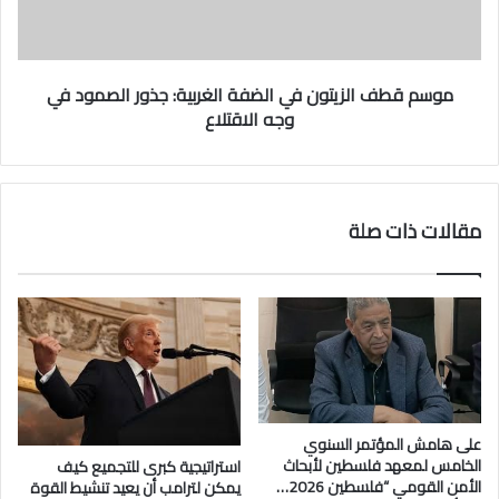
ت
ف
ح
ا
د
ل
ة
ز
موسم قطف الزيتون في الضفة الغربية: جذور الصمود في
…
ي
وجه الاقتلاع
ح
ت
م
و
ا
ن
ي
ف
ة
ي
مقالات ذات صلة
ا
ا
ل
ل
م
ض
س
ف
ي
ة
ح
ا
ي
ل
ي
غ
ن
ر
على هامش المؤتمر السنوي
ر
ب
الخامس لمعهد فلسطين لأبحاث
استراتيجية كبرى للتجميع كيف
و
ي
الأمن القومي “فلسطين 2026…
يمكن لترامب أن يعيد تنشيط القوة