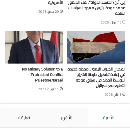
ا
ة
إلى أين؟ تجسيد الدولة”، لقاء الدكتور
الأمريكية
ي
:
محمد عودة، رئيس معهد السياسات
29 مايو، 2026
ة
العامة
ج
ت
ذ
13 أبريل، 2026
ن
و
ه
ر
ا
ا
ر
ل
أ
ص
م
م
ا
و
م
د
انفصال الجنوب اليمني: محطة جديدة
No Military Solution to a
ا
ف
في إعادة تشكيل خارطة الشرق
Protracted Conflict
ل
الاوسط الجديد في سياق موجة
Palestine/Israel
ي
التطبيع مع اسرائيل
ح
و
11 يوليو، 2023
ق
ج
3 يناير، 2026
ا
ه
ئ
ا
ق
ل
ا
الأخيرة
الأشهر
تعليقات
ق
ت