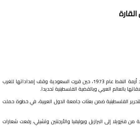
القارة
منذ سبعينيات القرن الماضي، بدأت ملامح الموقف في أمريكا الجنوبية من القضية الفلسطينية تتشكل في ظل تحولات عالمية عميقة. فبعد أزمة النفط عام 1973، حين قررت السعودية وقف إمداداتها للغرب
ها بالعالم العربي وبالقضية الفلسطينية تحديدا.
تحرير الفلسطينية ضمن بعثات جامعة الدول العربية، في خطوة حملت
 فنزويلا إلى البرازيل وبوليفيا والأرجنتين وتشيلي، رفعت شعارات