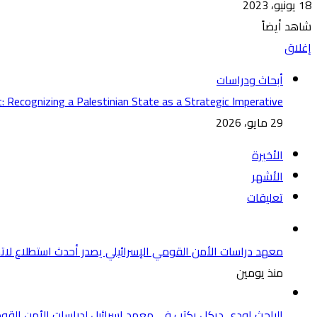
18 يونيو، 2023
شاهد أيضاً
إغلاق
أبحاث ودراسات
t: Recognizing a Palestinian State as a Strategic Imperative
29 مايو، 2026
الأخيرة
الأشهر
تعليقات
معهد دراسات الأمن القومي الإسرائيلي يصدر أحدث استطلاع لات
منذ يومين
الباحث اودي ديكل يكتب في معهد اسرائيل لدراسات الأمن ال