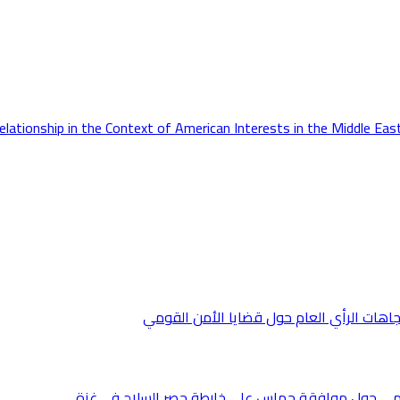
Relationship in the Context of American Interests in the Middle Eas
جاهات الرأي العام حول قضايا الأمن القومي
قومي حول موافقة حماس على خارطة حصر السلاح في غزة