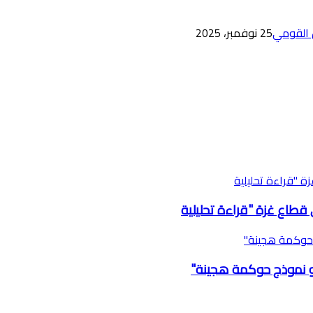
 القومي
25 نوفمبر، 2025
ج حوكمة هجينة"
نحو نموذج حوكمة هجينة"