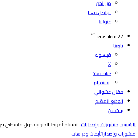
من نحن
تواصل معنا
عنواننا
℃
jerusalem
22
تابعنا
فيسبوك
‫X
‫YouTube
انستقرام
مقال عشوائي
الوضع المظلم
بحث عن
الرئيسية
-
منشورات وإصدارات
-
انقسام أمريكا الجنوبية حول فلسطين بين
منشورات وإصدارات
أبحاث ودراسات