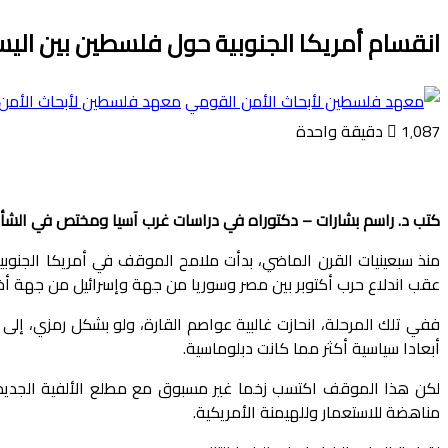
انقسام أمريكا الجنوبية حول فلسطين بين اليس
معهد فلسطين لأبحاث الأمن
1٬087
دقيقة واحدة
كتب د. راسم بشارات – دكتوراه في دراسات غرب آسيا ومختص في الشأن 
عقب اندلاع حرب أكتوبر بين مصر وسوريا من جهة وإسرائيل من جهة أخرى
ففي تلك المرحلة، انحازت غالبية عواصم القارة، ولو بشكل رمزي، إ
أبعادا سياسية أكثر مما كانت دبلوماسية.
لكن هذا الموقف اكتسب زخما غير مسبوق مع مطلع الألفية الجديدة، ح
مناهضة للاستعمار وللهيمنة الأمريكية.