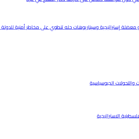
و معضلة إستراتيجية وسيناريوهات حله تنطوي على مخاطر أمنية للدولة
لسطينية الاستراتيجية