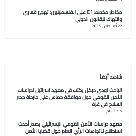
مخاطر مخطط E1 على الفلسطينيين: تهجير قسري
وانتهاك للقانون الدولي
22 أغسطس، 2025
ف
ي
X
س
ب
ا
Y
ن
و
o
u
ك
س
شاهد أيضاً
ت
T
u
ق
الباحث اودي ديكل يكتب في معهد اسرائيل لدراسات
ر
b
الأمن القومي حول موافقة حماس على خارطة حصر
ا
e
السلاح في غزة
م
منذ 3 أيام
معهد دراسات الأمن القومي الإسرائيلي يصدر أحدث
استطلاع لاتجاهات الرأي العام حول قضايا الأمن