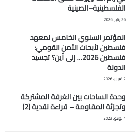
ن
ك
الفلسطينية–الصينية
ا
ي
س
ن
26 يناير، 2026
ب
"
ة
ن
المؤتمر السنوي الخامس لمعهد
ح
ح
ل
و
فلسطين لأبحاث الأمن القومي:
و
ش
فلسطين 2026… إلى أين؟ تجسيد
ل
ر
ع
ا
الدولة
ي
ك
د
ة
2 فبراير، 2026
ا
ا
ل
س
وحدة الساحات بين الغرفة المشتركة
ا
ت
ض
ر
وتجزئة المقاومة – قراءة نقدية (2)
ح
ا
ى
ت
4 يونيو، 2023
ا
ي
ل
ج
م
ي