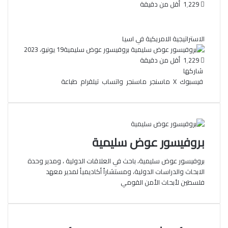
1٬229
أقل من دقيقة
الاستراتيجية الامريكية في اسيا
بروفيسور عوض سليمية
19 يونيو، 2023
1٬229
أقل من دقيقة
شاركها
فيسبوك
‫X
ماسنجر
ماسنجر
واتساب
تيلقرام
طباعة
بروفيسور عوض سليمية
بروفيسور عوض سليمية، باحث في العلاقات الدولية ، ومدير وحدة
الابحاث والدراسات الدولية، ومستشاراً أكاديميأ لمدير معهد
فلسطين لأبحاث الأمن القومي
ت
ز