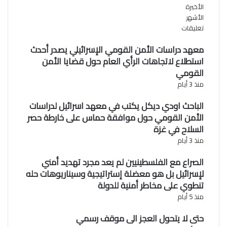
ب
ة
الأخيرة
ا
ش
الأشهر
ر
ا
تعليقات
ك
م
ل
معهد دراسات الأمن القومي الإسرائيلي يصدر أحدث
ة
استطلاع لاتجاهات الرأي العام حول قضايا الأمن
"
القومي
منذ 3 أيام
الباحث اودي ديكل يكتب في معهد اسرائيل لدراسات
الأمن القومي حول موافقة حماس على خارطة حصر
السلاح في غزة
منذ 3 أيام
الصراع مع الفلسطينيين لم يعد مجرد تهديد أمني
لإسرائيل بل هو معضلة إستراتيجية وسيناريوهات حله
تنطوي على مخاطر أمنية للدولة
منذ 5 أيام
حتى لا يتحول العجز الى موقف رسمي