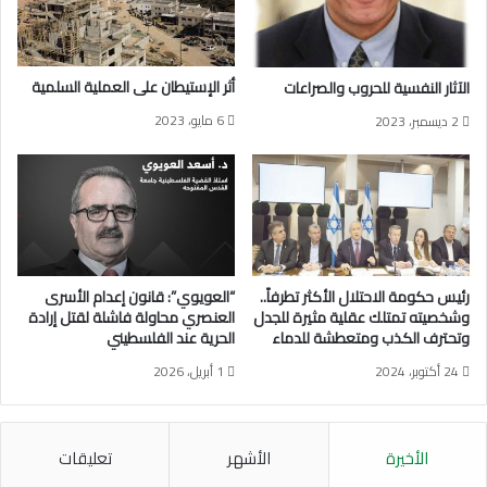
أ
ة
ا
ج
ن
ل
ا
د
أثر الإستيطان على العملية السلمية
الآثار النفسية للحروب والصراعات
ة
م
6 مايو، 2023
2 ديسمبر، 2023
ب
ي
ر
ا
ي
ك
ي
د
ة
ن
ف
و
ن
ي
ت
ج
رئيس حكومة الاحتلال الأكثر تطرفاً..
“العويوي”: قانون إعدام الأسرى
ن
ن
وشخصيته تمتلك عقلية مثيرة للجدل
العنصري محاولة فاشلة لقتل إرادة
ي
ي
وتحترف الكذب ومتعطشة للدماء
الحرية عند الفلسطيني
ا
ف
24 أكتوبر، 2024
1 أبريل، 2026
ه
و
ف
ي
الأخيرة
الأشهر
تعليقات
ن