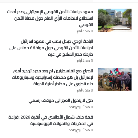
ي
و
معهد دراسات الأمن القومي الإسرائيلي يصدر أحدث
ي
استطلاع لاتجاهات الرأي العام حول قضايا الأمن
و
القومي
ر
منذ 4 أيام
ك
الباحث اودي ديكل يكتب في معهد اسرائيل
لدراسات الأمن القومي حول موافقة حماس على
خارطة حصر السلاح في غزة
منذ 4 أيام
الصراع مع الفلسطينيين لم يعد مجرد تهديد أمني
لإسرائيل بل هو معضلة إستراتيجية وسيناريوهات
حله تنطوي على مخاطر أمنية للدولة
منذ 6 أيام
حتى لا يتحول العجز الى موقف رسمي
منذ أسبوع واحد
قمة حلف شمال الأطلسي في أنقرة 2026: قراءة
في المخرجات والتحولات الجيوسياسية
منذ أسبوع واحد