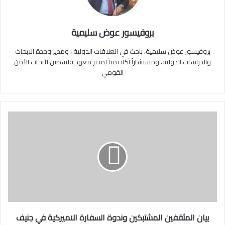
بروفيسور عوض سليمية
بروفيسور عوض سليمية، باحث في العلاقات الدولية ، ومدير وحدة الابحاث
والدراسات الدولية، ومستشاراً أكاديميأ لمدير معهد فلسطين لأبحاث الأمن
القومي
ب
ي
ا
ن
ا
ل
م
ث
ق
ف
بيان المثقفين المشتبكين وندوة السفارة الاميركية في جنيف
ي