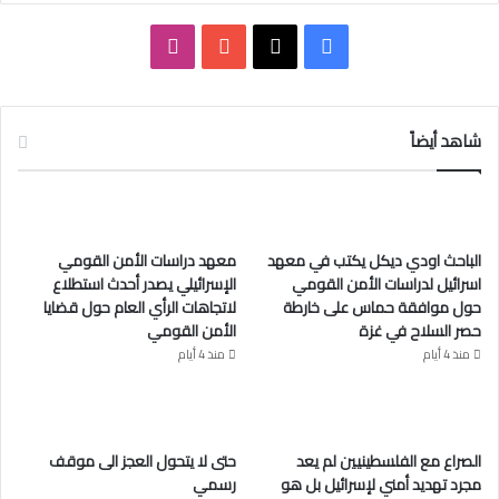
ف
ا
ي
X
Y
ن
س
o
س
شاهد أيضاً
ب
u
ت
و
T
ق
الباحث اودي ديكل يكتب في معهد
معهد دراسات الأمن القومي
ك
u
ر
اسرائيل لدراسات الأمن القومي
الإسرائيلي يصدر أحدث استطلاع
حول موافقة حماس على خارطة
لاتجاهات الرأي العام حول قضايا
b
ا
حصر السلاح في غزة
الأمن القومي
e
م
منذ 4 أيام
منذ 4 أيام
الصراع مع الفلسطينيين لم يعد
حتى لا يتحول العجز الى موقف
مجرد تهديد أمني لإسرائيل بل هو
رسمي