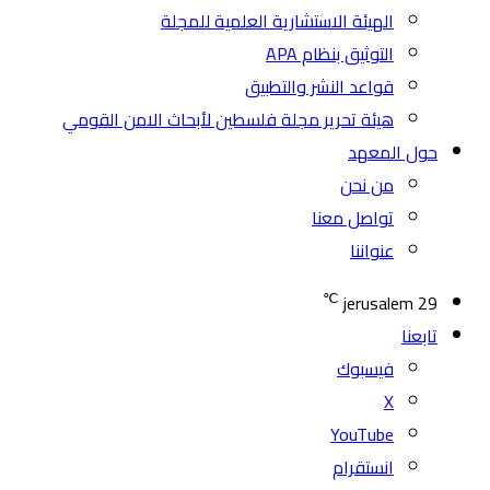
الهيئة الاستشارية العلمية للمجلة
التوثيق بنظام APA
قواعد النشر والتطبيق
هيئة تحرير مجلة فلسطين لأبحاث الامن القومي
حول المعهد
من نحن
تواصل معنا
عنواننا
℃
jerusalem
29
تابعنا
فيسبوك
‫X
‫YouTube
انستقرام