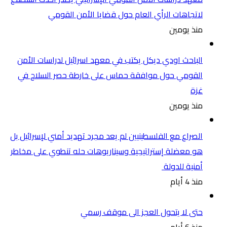
لاتجاهات الرأي العام حول قضايا الأمن القومي
منذ يومين
الباحث اودي ديكل يكتب في معهد اسرائيل لدراسات الأمن
القومي حول موافقة حماس على خارطة حصر السلاح في
غزة
منذ يومين
الصراع مع الفلسطينيين لم يعد مجرد تهديد أمني لإسرائيل بل
هو معضلة إستراتيجية وسيناريوهات حله تنطوي على مخاطر
أمنية للدولة
منذ 4 أيام
حتى لا يتحول العجز الى موقف رسمي