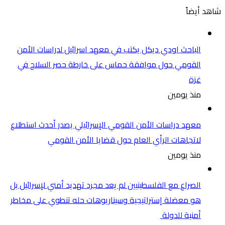
شاهد أيضاً
الباحث اودي ديكل يكتب في معهد اسرائيل لدراسات الأمن
القومي حول موافقة حماس على خارطة حصر السلاح في
غزة
منذ يومين
معهد دراسات الأمن القومي الإسرائيلي يصدر أحدث استطلاع
لاتجاهات الرأي العام حول قضايا الأمن القومي
منذ يومين
الصراع مع الفلسطينيين لم يعد مجرد تهديد أمني لإسرائيل بل
هو معضلة إستراتيجية وسيناريوهات حله تنطوي على مخاطر
أمنية للدولة