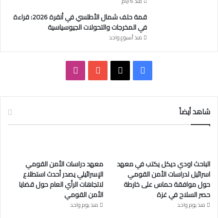
منذ 6 أيام
قمة حلف شمال الأطلسي في أنقرة 2026: قراءة
في المخرجات والتحولات الجيوسياسية
منذ أسبوع واحد
ف
ا
ي
X
Y
ن
س
o
س
شاهد أيضاً
ب
u
ت
و
T
ق
الباحث اودي ديكل يكتب في معهد
معهد دراسات الأمن القومي
ك
u
ر
اسرائيل لدراسات الأمن القومي
الإسرائيلي يصدر أحدث استطلاع
حول موافقة حماس على خارطة
لاتجاهات الرأي العام حول قضايا
b
ا
حصر السلاح في غزة
الأمن القومي
e
م
منذ يوم واحد
منذ يوم واحد