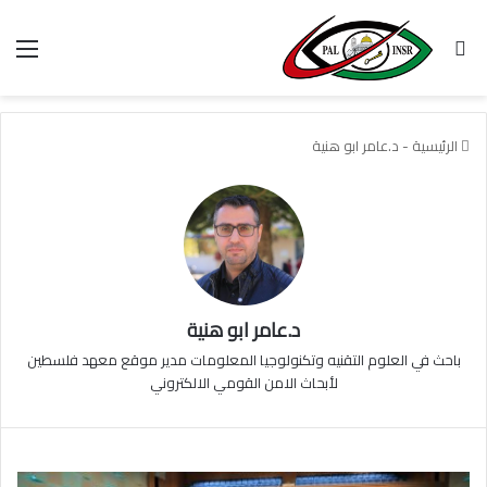
بحث عن
الق
الرئيسية
-
د.عامر ابو هنية
د.عامر ابو هنية
باحث في العلوم التقنيه وتكنولوجيا المعلومات مدير موقع معهد فلسطين
لأبحاث الامن القومي الالكتروني