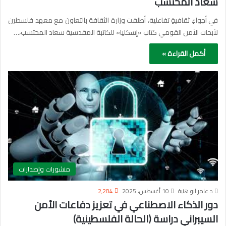
سعاد المحتسب
في أجواءٍ ثقافيةٍ تفاعلية، أطلقت وزارة الثقافة بالتعاون مع معهد فلسطين
لأبحاث الأمن القومي كتاب «إسكليا» للكاتبة المقدسية سعاد المحتسب،…
أكمل القراءة »
منشورات وإصدارات
د.عامر ابو هنية
10 أغسطس، 2025
2٬284
دور الذكاء الاصطناعي في تعزيز دفاعات الأمن
السيبراني دراسة (الحالة الفلسطينية)