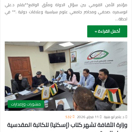
مؤتمر الأمن القومي بين سؤال الدولة ومأزق الواقع**بقلم د.علي
ابوسمره .صحفي ومحاضر جامعي علوم سيلسية وعلاقات دولية .** في
لحظة…
أكمل القراءة »
منشورات وإصدارات
د.عامر ابو هنية
11 فبراير، 2026
532
وزارة الثقافة تشهر كتاب (إسكليا) للكاتبة المقدسية