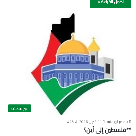
أكمل القراءة »
غير مصنف
د.عامر ابو هنية
11 فبراير، 2026
428
**فلسطين إلى أين؟