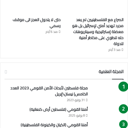
الصراع مع الفلسطينيين لم يعد
حتى لا يتحول العجز الى موقف
مجرد تهديد أمني لإسرائيل بل هو
رسمي
معضلة إستراتيجية وسيناريوهات
منذ 6 أيام
حله تنطوي على مخاطر أمنية
للدولة
منذ 3 أيام
المجلة العلمية
مجلة فلسطين لأبحاث الأمن القومي 2023 العدد
الخامس| نيسان\إبريل
31 يوليو، 2023
أمننا القومي (فلسطين أرض كنعانية)
8 يوليو، 2025
أمننا القومي (الكيان والكينونة الفلسطينية)