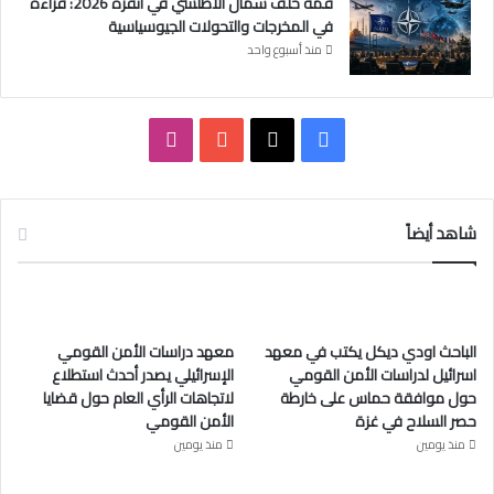
ل
قمة حلف شمال الأطلسي في أنقرة 2026: قراءة
ف
في المخرجات والتحولات الجيوسياسية
ل
منذ أسبوع واحد
س
ط
ي
ف
ا
ن
ي
ي
X
Y
ن
ة
س
o
س
شاهد أيضاً
ب
u
ت
و
T
ق
الباحث اودي ديكل يكتب في معهد
معهد دراسات الأمن القومي
ك
u
ر
اسرائيل لدراسات الأمن القومي
الإسرائيلي يصدر أحدث استطلاع
حول موافقة حماس على خارطة
لاتجاهات الرأي العام حول قضايا
b
ا
حصر السلاح في غزة
الأمن القومي
e
م
منذ يومين
منذ يومين