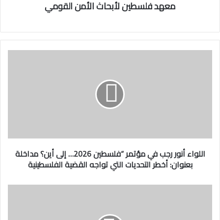
معهد فلسطين لأبحاث الأمن القومي
ا
ل
ل
و
ا
ء
أ
ن
و
ر
اللواء أنور رجب في مؤتمر “فلسطين 2026… إلى أين؟ مداخلة
ر
بعنوان: أخطر التحديات التي تواجه القضية الفلسطينية
ج
ب
ف
ا
ي
س
م
و