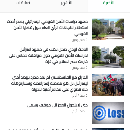
الأخيرة
الأشهر
تعليقات
ح
د
ي
ا
معهد دراسات الأمن القومي الإسرائيلي يصدر أحدث
ت
استطلاع لاتجاهات الرأي العام حول قضايا الأمن
ا
القومي
ل
منذ يومين
ت
الباحث اودي ديكل يكتب في معهد اسرائيل
ي
لدراسات الأمن القومي حول موافقة حماس على
ت
خارطة حصر السلاح في غزة
و
منذ يومين
ا
ج
الصراع مع الفلسطينيين لم يعد مجرد تهديد أمني
ه
لإسرائيل بل هو معضلة إستراتيجية وسيناريوهات
ا
حله تنطوي على مخاطر أمنية للدولة
ل
منذ 4 أيام
ق
حتى لا يتحول العجز الى موقف رسمي
ض
منذ 6 أيام
ي
ة
ا