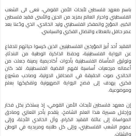
باسم معهد فلسطين لأبحاث الأمن القومي، ننعى الى الشعب
الفلسطيني واحرار العالم بمزيد من الحزن والأسى فقيد فلسطين
الكبير، المؤرخ والمفكر الفلسطيني وليد الخالدي، الذي ودّعنا بعد
عمر حافل بالعطاء والنضال الفكري والسياسي.
الفقيد أحد أبرز المؤرخين الفلسطينيين الذين كرسوا حياتهم للدفاع
عن الرواية الفلسطينية، وحفظ الذاكرة الوطنية من الاندثار،
وتوثيق المأساة الفلسطينية بأدوات أكاديمية رصينة جعلت من
أعماله مرجعيات أساسية لفهم القضية الفلسطينية. لقد كان
الخالدي صوت الحقيقة في المحافل الدولية، وصاحب مشروع
فكري يهدف إلى فضح الرواية الصهيونية وتفكيكها بعلم
وموضوعية.
إن معهد فلسطين لأبحاث الأمن القومي، إذ يستذكر بكل فخار
وإجلال مسيرة هذا العلم الشامخ، يتقدم بأحر التعازي وصادق
المواساة إلى عائلة الفقيد الكرام، وآل الخالدي الأجلة، وإلى
عموم الشعب الفلسطيني، وإلى كل طلابه ومريديه في الوطن
والشتات.