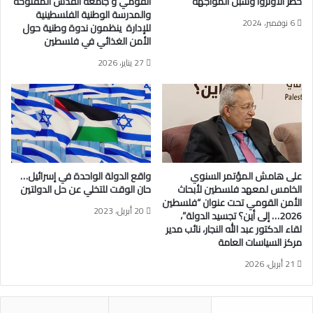
حظر الأونروا وسبل المواجهة”
القومي و جامعة القدس المفتوحة
؟
ض
والمدرسة الوطنية الفلسطينية
6 نوفمبر، 2024
م
ي
للإدارة ينظمون ندوة وطنية حول
د
ق
الأمن الغذائي في فلسطين
ا
ه
27 يناير، 2026
خ
ر
ل
م
ة
ز
ب
ع
ن
و
ا
على هامش المؤتمر السنوي
واقع الدولة الواحدة في إسرائيل…
ن
الخامس لمعهد فلسطين لأبحاث
حان الوقت للتخلي عن حل الدولتين
:
الأمن القومي تحت عنوان “فلسطين
20 أبريل، 2023
2026… إلى أين؟ تجسيد الدولة”،
أ
لقاء الدكتور عبد الله النجار، نائب مدير
خ
مركز السياسات العامة
ط
ر
21 أبريل، 2026
ا
ل
ت