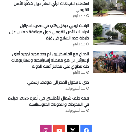
ا
استطلاع لاتجاهات الرأي العام حول قضايا الأمن
ع
القومي
د
منذ 3 أيام
الباحث اودي ديكل يكتب في معهد اسرائيل
لدراسات الأمن القومي حول موافقة حماس على
خارطة حصر السلاح في غزة
منذ 3 أيام
الصراع مع الفلسطينيين لم يعد مجرد تهديد أمني
لإسرائيل بل هو معضلة إستراتيجية وسيناريوهات
حله تنطوي على مخاطر أمنية للدولة
منذ 5 أيام
حتى لا يتحول العجز الى موقف رسمي
منذ أسبوع واحد
قمة حلف شمال الأطلسي في أنقرة 2026: قراءة
في المخرجات والتحولات الجيوسياسية
منذ أسبوع واحد
ف
ا