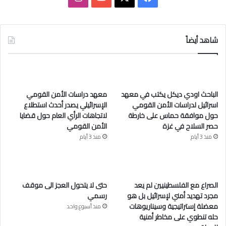
ي
X
Y
ن
س
o
س
شاهد أيضاً
ب
u
ت
و
T
ق
الباحث اودي ديكل يكتب في معهد
معهد دراسات الأمن القومي
ك
u
ر
اسرائيل لدراسات الأمن القومي
الإسرائيلي يصدر أحدث استطلاع
حول موافقة حماس على خارطة
لاتجاهات الرأي العام حول قضايا
b
ا
حصر السلاح في غزة
الأمن القومي
e
م
منذ 3 أيام
منذ 3 أيام
الصراع مع الفلسطينيين لم يعد
حتى لا يتحول العجز الى موقف
مجرد تهديد أمني لإسرائيل بل هو
رسمي
معضلة إستراتيجية وسيناريوهات
منذ أسبوع واحد
حله تنطوي على مخاطر أمنية