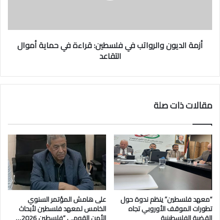
د
ي
و
ن
أزمة الديون والرواتب في فلسطين: قراءة في حماية أموال
و
التقاعد
ا
ل
ر
و
ا
مقالات ذات صلة
ت
ب
ف
ي
ف
ل
س
ط
ي
“معهد فلسطين” ينظم ندوة حول
على هامش المؤتمر السنوي
ن
تطورات الموقف الأوروبي تجاه
الخامس لمعهد فلسطين لأبحاث
:
القضية الفلسطينية
الأمن القومي “فلسطين 2026…