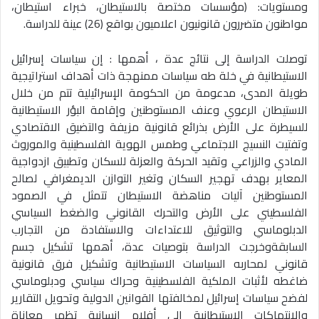
ومستويات: (مؤسسات مختصة بالاستيطان، خبراء استيطان،
مواطنون متضررون قانونيون اعلامیون بواقع (26) عينة للدراسة.
توصلت الدراسة إلى نتائج عدة ، أهمها : إن سياسات إسرائيل
الاستيطانية في خلة طه سياسات ممنهجة ذات أهداف استراتيجية
طويلة المدى، مدعومة من الحكومة الإسرائيلية تتم من خلال
الاستيطان الرعوي وعنف المستوطنين وإقامة البؤر الاستيطانية
للسيطرة على الأرض بذرائع قانونية مزيفة والتضيق الاقتصادي
وتفتيت النسيج الاجتماعي وطمس الهوية الفلسطينية والموروث
المادي والزراعي وتقيد الحركة والعزلة للسكان وتطبيق ازدواجية
المعاير بهدف تهجير السكان وتغير التوازن الديمغرافي لصالح
المستوطنين آليات مناهضة الاستيطان تتمثل في الصمود
الفلسطيني على الأرض والتحرك القانوني والضغط السياسي
الدبلوماسي والتوثيق للاعتداءات والاستفادة من التجارب
السابقة
وخرجت الدراسة بتوصيات عدة، أهمها تشكيل جسم
قانوني لمحاربه السياسات الاستيطانية وتشكيل فرق قانونية
ضاغطه لأثبات الملكية الفلسطينية وحراك سياسي ودبلوماسي
لفضح سياسات إسرائيل لمخالفتها القوانين الدولية وتحويل التقارير
والانتهاكات الاستيطانية الى أفلام إنسانية تظهر معاناة