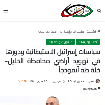
بحث عن
الق
الرئيسية
-
منشورات وإصدارات
-
أبحاث ودراسات
أبحاث ودراسات
منشورات وإصدارات
سياسات إسرائيل الاستيطانية ودورها
في تهويد أراضي محافظة الخليل-
خلة طه أنموذجاً
معهد فلسطين لأبحاث الأمن القومي
12 فبراير، 2026
559
دقيقة واحدة