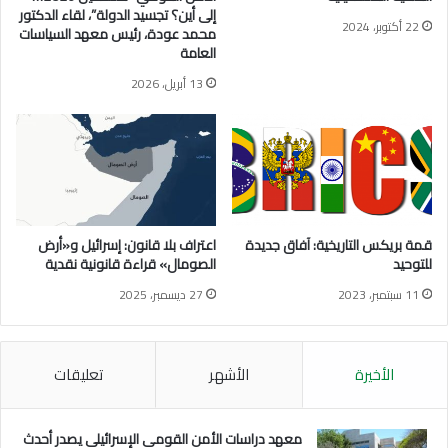
ق
إلى أين؟ تجسيد الدولة”، لقاء الدكتور
22 أكتوبر، 2024
ر
محمد عودة، رئيس معهد السياسات
العامة
ا
ء
13 أبريل، 2026
ة
ف
ي
ح
م
ا
ي
ة
قمة بريكس التاريخية: آفاق جديدة
اعتراف بلا قانون: إسرائيل و«أرض
أ
للتوحيد
الصومال» قراءة قانونية نقدية
م
11 سبتمبر، 2023
27 ديسمبر، 2025
و
ا
ل
ا
الأخيرة
الأشهر
تعليقات
ل
ت
ق
معهد دراسات الأمن القومي الإسرائيلي يصدر أحدث