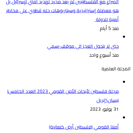
الصراع مع الفلسطينيين لم يعد مجرد تهديد أمني لإسرائيل بل
هو معضلة إستراتيجية وسيناريوهات حله تنطوي على مخاطر
أمنية للدولة
منذ 5 أيام
حتى لا يتحول العجز الى موقف رسمي
منذ أسبوع واحد
المجلة العلمية
مجلة فلسطين لأبحاث الأمن القومي 2023 العدد الخامس|
نيسان\إبريل
31 يوليو، 2023
أمننا القومي (فلسطين أرض كنعانية)