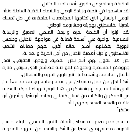
الحقيقة ويدافع عن حقوق شعب تحت الاحتلال.
لقد ساهموا في تنمية وزيادة الوعي والانتماء للقضية العادلة ونشر
الوعي الإنساني التي تحتاجها المجتمعات المتحضرة في ظل تمسك
شعبنا الفلسطيني بهويته ومشروعه الوطني.
لقد اثبتوا أن الكلمة الحرة والبحث العلمي العميق والرسالة
الاعلامية الواعية هي أسلحة فعالة في مواجهة التضليل وطمس
الهوية. بفضلهم، أصبح العالم أقرب لفهم معاناة الشعب
الفلسطيني وأدرك أهمية النضال من أجل الحرية والعدالة.
نحن هنا لنقول لهم: أنتم نبض القضية، وروحها الحقيقي. نقدر
جهودكم المستمرة وندعوكم لمواصلة عطائكم الذي سيبقى منارة
للأجيال القادمة، وشعلة أمل تنير طريق الحرية والاستقلال.
شكراً لكل من حمل فلسطين في عقله وقلبه، ووقف مدافعاً عن
الحق بشجاعة وإبداع. ونستذكر في هذا اليوم شهداء الحركة الوطنية
من المفكرين والكتاب من غسان كنفاني وماجد أبو شرار وشيرين أبو
عاقلة والعديد العديد رحمهم الله.
وشكراً
و قدم مدير معهد فلسطين لأبحاث الامن القومي اللواء حابس
الشروف مجسم رمزي تعبيرا عن الشكر والتقدير عن الجهود المبذولة