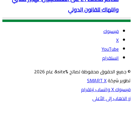
وانتهاك للقانون الدولي
فيسبوك
‫X
‫YouTube
انستقرام
© جميع الحقوق محفوظة لصالح %site& عام 2026
تطوير شركة
SMART X
فيسبوك
‫X
واتساب
تيلقرام
زر الذهاب إلى الأعلى