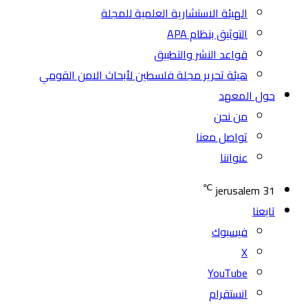
الهيئة الاستشارية العلمية للمجلة
التوثيق بنظام APA
قواعد النشر والتطبيق
هيئة تحرير مجلة فلسطين لأبحاث الامن القومي
حول المعهد
من نحن
تواصل معنا
عنواننا
℃
jerusalem
31
تابعنا
فيسبوك
‫X
‫YouTube
انستقرام