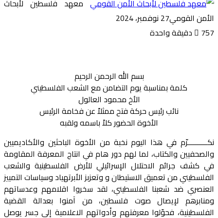
معهد فلسطين لأبحاث
الأمن القومي
27 نوفمبر، 2024
757
دقيقة واحدة
بسم الله الرحمن الرحيم
كلمة بمناسبة يوم التضامن مع الشعب الفلسطيني
الأخ محمود العالول
نائب رئيس حركة فتح ممثلاً عن فخامة الرئيس
الأخوة الحضور كلاً باسمه ولقبه
نكــــــــــرّم في هذا اليوم نخبة من الأخوة الباحثين والأكاديميين
والصحفيين والكتاب، لما لهم دور هام في انتاج المعرفة المقاومة
في كشف جرائم الاحتلال الإسرائيلي للأرض الفلسطينية والشعب
الفلسطيني من تعميق الاستيطان و وتعزبز الأبرتهياد وسياسات التمييز
العنصري ضد شعبنا الفلسطيني، لقد سخروا اقلامهم وعدساتهم
ومنابرهم لإيصال صوت فلسطين، من آمنوا بعدالة القضية
الفلسطينية، فحوّلوا معرفتهم وأدواتهم الاعلامية إلى جسر يوصل