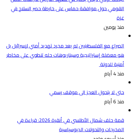
القومي حول موافقة حماس على خارطة حصر السلاح في
غزة
منذ يومين
الصراع مع الفلسطينيين لم يعد مجرد تهديد أمني لإسرائيل بل
هو معضلة إستراتيجية وسيناريوهات حله تنطوي على مخاطر
أمنية للدولة
منذ 4 أيام
حتى لا يتحول العجز الى موقف رسمي
منذ 6 أيام
قمة حلف شمال الأطلسي في أنقرة 2026: قراءة في
المخرجات والتحولات الجيوسياسية
منذ أسبوع واحد