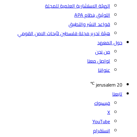
الهيئة الاستشارية العلمية للمجلة
التوثيق بنظام APA
قواعد النشر والتطبيق
هيئة تحرير مجلة فلسطين لأبحاث الامن القومي
حول المعهد
من نحن
تواصل معنا
عنواننا
℃
jerusalem
20
تابعنا
فيسبوك
‫X
‫YouTube
انستقرام