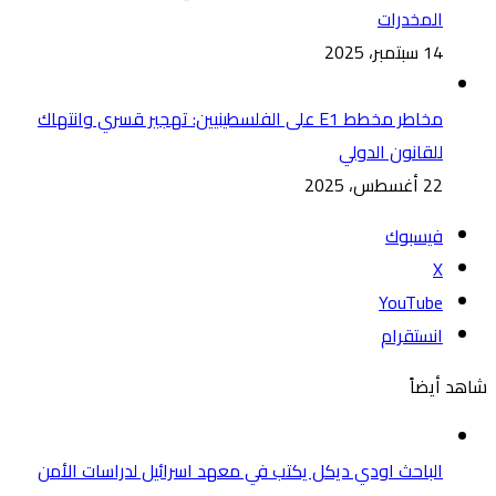
المخدرات
14 سبتمبر، 2025
مخاطر مخطط E1 على الفلسطينيين: تهجير قسري وانتهاك
للقانون الدولي
22 أغسطس، 2025
فيسبوك
‫X
‫YouTube
انستقرام
شاهد أيضاً
الباحث اودي ديكل يكتب في معهد اسرائيل لدراسات الأمن