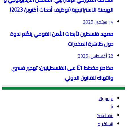
الهيمنة الاستراتيجية (توظيف أحداث أكتوبر/ 2023)
14 سبتمبر، 2025
معهد فلسطين لأبحاث الأمن القومي ينظّم ندوة
حول ظاهرة المخدرات
22 أغسطس، 2025
مخاطر مخطط E1 على الفلسطينيين: تهجير قسري
وانتهاك للقانون الدولي
فيسبوك
‫X
‫YouTube
انستقرام