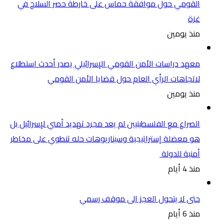
القومي حول موافقة حماس على خارطة حصر السلاح في
غزة
منذ يومين
معهد دراسات الأمن القومي الإسرائيلي يصدر أحدث استطلاع
لاتجاهات الرأي العام حول قضايا الأمن القومي
منذ يومين
الصراع مع الفلسطينيين لم يعد مجرد تهديد أمني لإسرائيل بل
هو معضلة إستراتيجية وسيناريوهات حله تنطوي على مخاطر
أمنية للدولة
منذ 4 أيام
حتى لا يتحول العجز الى موقف رسمي
منذ 6 أيام