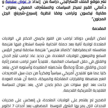
نشر موقع الملف الأستراتيجي دراسة من إعداد :
د. عوض سليمية
و
د.أماني القرم لمركز السياسات والاستشراف المعرفي بعنوان ”
مقاربة نيكسون وترامب وفقا لنظرية إلسبيرغ-شيرينغ: الرجل
المجنون”
المقدمة
تمكن الرئيس دونالد ترامب من الفوز بكرسي الحكم في الولايات
المتحدة لولاية ثانية بعد حملة انتخابية شرسة استطاع فيها هزيمة
منافسته الديمقراطية “كامالا هاريس” هزيمة ساحقة ليصبح الرئيس
السابع والاربعون للولايات المتحدة. من جديد عاد ترامب ليثير الجدل
والقلق في حقل السياسات العالمية . تقليدياً اصبح ترامب مصدر إثارة
للجدل والقلق محليَّا وعالميًّا بشخصيته المتفردة وأسلوبه الذي يبتعد
كليا عما هو تقليدي أمريكي سياسياً وفكرياً من حيث سيل التصريحات
الغير منضبطة والقرارات المفاجئة والمربكة، خاصة أن هذه العودة
جاءت بعد اربع سنوات من حكم بايدن الذي يعد عنوان للسياسة
التقليدية الأمريكية القديمة.
الضجيج لم يقتصر على الولايات المتحدة، بل إنعكس على مجريات
الاحداث التي يمر بها الشرق الاوسط المضطرب بعد أحداث 7 اكتوبر