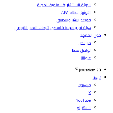
الهيئة الاستشارية العلمية للمجلة
التوثيق بنظام APA
قواعد النشر والتطبيق
هيئة تحرير مجلة فلسطين لأبحاث الامن القومي
حول المعهد
من نحن
تواصل معنا
عنواننا
℃
jerusalem
23
تابعنا
فيسبوك
‫X
‫YouTube
انستقرام