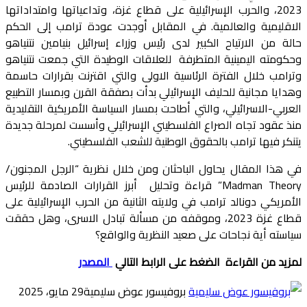
2023، والحرب الإسرائيلية على قطاع غزة، وتداعياتها وامتداداتها
الاقليمية والعالمية. في المقابل أوجدت عودة ترامب إلى الحكم
حالة من الارتياح الكبير لدى رئيس وزراء إسرائيل بنيامين نتنياهو
وحكومته اليمينية المتطرفة للعلاقات الوطيدة التي جمعت نتنياهو
وترامب خلال الفترة الرئاسية الاولى والتي اقترنت بقرارات حاسمة
وهدايا مجانية للحليف الإسرائيلي بدأت بصفقة القرن وبمسار التطبيع
العربي-الاسرائيلي، والتي أطاحت بمسار السياسة الأمريكية التقليدية
منذ عقود تجاه الصراع الفلسطيني الإسرائيلي وأسست لمرحلة جديدة
يتنكر فيها ترامب بالحقوق الوطنية للشعب الفلسطيني.
في هذا المقال يحاول الباحثان ومن خلال نظرية “الرجل المجنون/
Madman Theory” قراءة وتحليل أبرز القرارات الصادمة للرئيس
الأمريكي دونالد ترامب في ولايته الثانية من الحرب الإسرائيلية على
قطاع غزة 2023، وموقفه من مسألة تبادل الاسرى، وهل حققت
سياسته أية نجاحات على صعيد النظرية والواقع؟
لمزيد من القراءة الضغط على الرابط التالي
المصدر
بروفيسور عوض سليمية
29 مايو، 2025