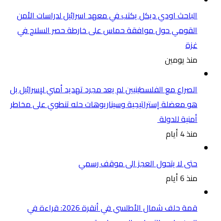
الباحث اودي ديكل يكتب في معهد اسرائيل لدراسات الأمن
القومي حول موافقة حماس على خارطة حصر السلاح في
غزة
منذ يومين
الصراع مع الفلسطينيين لم يعد مجرد تهديد أمني لإسرائيل بل
هو معضلة إستراتيجية وسيناريوهات حله تنطوي على مخاطر
أمنية للدولة
منذ 4 أيام
حتى لا يتحول العجز الى موقف رسمي
منذ 6 أيام
قمة حلف شمال الأطلسي في أنقرة 2026: قراءة في