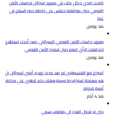
الباحث اودي ديكل يكتب في معهد اسرائيل لدراسات الأمن
القومي حول موافقة حماس على خارطة حصر السلاح في
غزة
منذ يومين
معهد دراسات الأمن القومي الإسرائيلي يصدر أحدث استطلاع
لاتجاهات الرأي العام حول قضايا الأمن القومي
منذ يومين
الصراع مع الفلسطينيين لم يعد مجرد تهديد أمني لإسرائيل بل
هو معضلة إستراتيجية وسيناريوهات حله تنطوي على مخاطر
أمنية للدولة
منذ 4 أيام
حتى لا يتحول العجز الى موقف رسمي