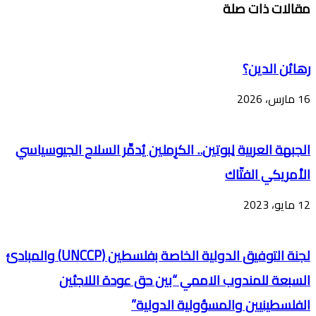
مقالات ذات صلة
رهائن الدين؟
16 مارس، 2026
الجبهة العربية لِبوتين.. الكرِملين يُدمِّر السلاح الجيوسياسي
الأمريكي الفتّاك
12 مايو، 2023
لجنة التوفيق الدولية الخاصة بفلسطين (UNCCP) والمبادئ
السبعة للمندوب الاممي “بين حق عودة اللاجئين
الفلسطينيين والمسؤولية الدولية”