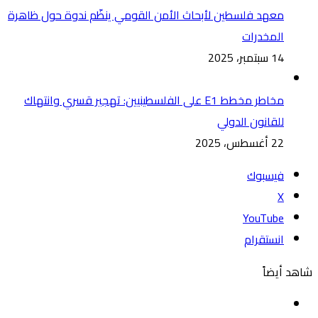
معهد فلسطين لأبحاث الأمن القومي ينظّم ندوة حول ظاهرة
المخدرات
14 سبتمبر، 2025
مخاطر مخطط E1 على الفلسطينيين: تهجير قسري وانتهاك
للقانون الدولي
22 أغسطس، 2025
فيسبوك
‫X
‫YouTube
انستقرام
شاهد أيضاً