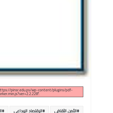
 https://pinsr.edu.ps/wp-content/plugins/pdf-
ker.min.js?ver=2.2.228".
الأمن الثقافي
الإقتصاد الإبداعي
ال