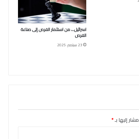
ط
ف
ا
ل
اسرائيل..، من استثمار الفرص إلى صناعة
:
الفرص
م
خ
23 سبتمبر، 2025
ا
ط
ر
و
ت
ح
د
ي
ا
ت
شار إليها بـ
*