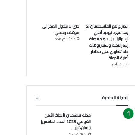
الصراع مع الفلسطينيين لم
حتى لا يتحول العجز الى
يعد مجرد تهديد أمني
موقف رسمي
لإسرائيل بل هو معضلة
منذ أسبوع واحد
إستراتيجية وسيناريوهات
حله تنطوي على مخاطر
أمنية للدولة
منذ 5 أيام
المجلة العلمية
مجلة فلسطين لأبحاث الأمن
القومي 2023 العدد الخامس|
نيسان\إبريل
31 يوليو، 2023