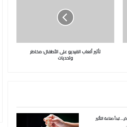
أ
ث
ي
ر
أ
ل
ع
ا
ب
تأثير ألعاب الفيديو على الأطفال: مخاطر
ا
وتحديات
ل
ف
ي
د
ي
و
ع
ل
ى
ا
… تبدأ صناعة التأثير
ل
أ