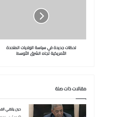
ح
ظ
ا
ت
ج
د
ي
د
ة
لحظات جديدة في سياسة الولايات المتحدة
ف
الأمريكية تجاه الشرق الأوسط
ي
س
ي
ا
س
ة
مقالات ذات صلة
ا
ل
و
ل
حين يلتقي الفكر
ا
ي