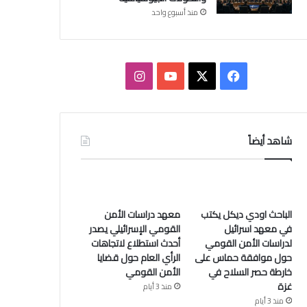
منذ أسبوع واحد
ف
ا
ي
X
Y
ن
س
o
س
شاهد أيضاً
ب
u
ت
و
T
ق
ك
u
ر
الباحث اودي ديكل يكتب
معهد دراسات الأمن
في معهد اسرائيل
القومي الإسرائيلي يصدر
b
ا
لدراسات الأمن القومي
أحدث استطلاع لاتجاهات
حول موافقة حماس على
الرأي العام حول قضايا
e
م
خارطة حصر السلاح في
الأمن القومي
غزة
منذ 3 أيام
منذ 3 أيام