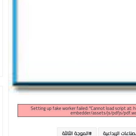
Setting up fake worker failed: "Cannot load script at:
embedder/assets/js/pdfjs/pdf.wor
صناعات الإبداعية
الموجة الثالثة