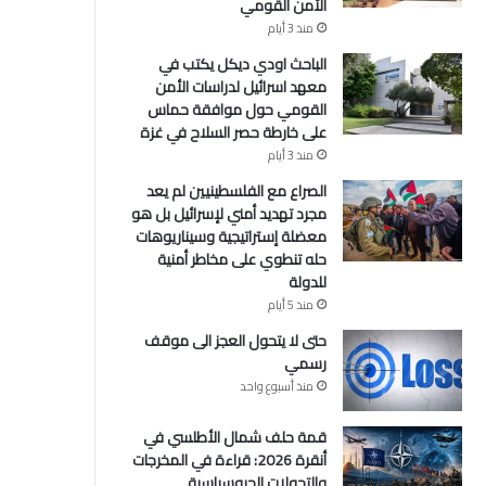
الأمن القومي
منذ 3 أيام
الباحث اودي ديكل يكتب في
معهد اسرائيل لدراسات الأمن
القومي حول موافقة حماس
على خارطة حصر السلاح في غزة
منذ 3 أيام
الصراع مع الفلسطينيين لم يعد
مجرد تهديد أمني لإسرائيل بل هو
معضلة إستراتيجية وسيناريوهات
حله تنطوي على مخاطر أمنية
للدولة
منذ 5 أيام
حتى لا يتحول العجز الى موقف
رسمي
منذ أسبوع واحد
قمة حلف شمال الأطلسي في
أنقرة 2026: قراءة في المخرجات
والتحولات الجيوسياسية