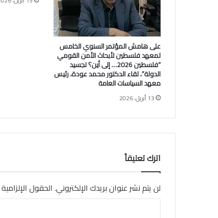
15 أبريل، 2026
ا
ت
ا
ل
على هامش المؤتمر السنوي الخامس
م
لمعهد فلسطين لأبحاث الأمن القومي
ت
“فلسطين 2026… إلى أين؟ تجسيد
ح
الدولة”، لقاء الدكتور محمد عودة، رئيس
د
معهد السياسات العامة
ة
13 أبريل، 2026
ا
ل
أ
م
ر
ي
اترك تعليقاً
ك
ي
ة
لن يتم نشر عنوان بريدك الإلكتروني.
الحقول الإلزامية م
ت
ج
ا
ا