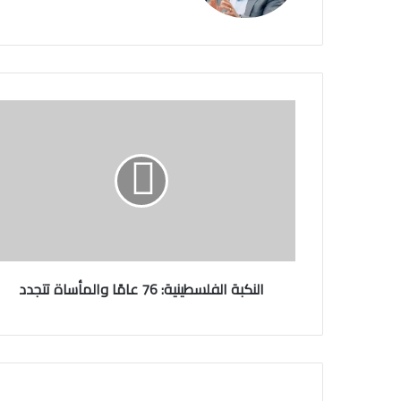
ا
ل
ن
ك
ب
ة
ا
ل
ف
ل
النكبة الفلسطينية: 76 عامًا والمأساة تتجدد
س
ط
ي
ن
ي
ة