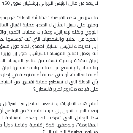
لا يبعد عن منزل الرئيس الإيراني بزشكيان سوى 150 متراً.
ما يعزز من هذه الفرضية “هشاشة الدولة” هو وجود 
ومنها على سبيل المثال لا الحصر، عملية اغتيال الع
النووي ونقله لإسرائيل، وعشرات عمليات التفجير وا
العديد من الخلايا والشخصيات التي ثبت تجسسها لصال
إلى تصريحات للرئيس السابق احمدي نجاد حول مسؤو
أنه يعمل لصالح الموساد الاسرائيلي، حتى إن وزير ال
إيران فككت ودمرت شبكة من عناصر الموساد الذين 
وبالمقابل لم نسمع عن عملية واحدة نفذتها ايران 
أمنية اسرائيلية، أو حتى عملية أمنية نوعية في إطار
بأن الدولة التي لا تستطيع حماية نفسها من استبا
على قيادة مشروع تحرير فلسطين؟
أمام هذه التطورات والتصعيد الحاصل بين اسرائيل 
رقعة الحرب لتتحول إلى حرب اقليمية؟ من الواضح أن 
هذا الإذلال الذي تعرضت له، وهذه الاستباحة 
المقاومة”، وبوصفها قوة إقليمية وفاعلاً دوليا
مستوى وطبيعة الرد الإيراني؟