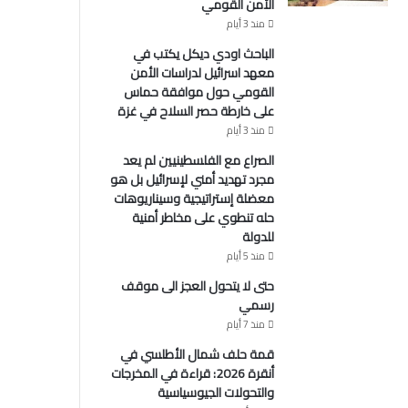
الأمن القومي
منذ 3 أيام
الباحث اودي ديكل يكتب في
معهد اسرائيل لدراسات الأمن
القومي حول موافقة حماس
على خارطة حصر السلاح في غزة
منذ 3 أيام
الصراع مع الفلسطينيين لم يعد
مجرد تهديد أمني لإسرائيل بل هو
معضلة إستراتيجية وسيناريوهات
حله تنطوي على مخاطر أمنية
للدولة
منذ 5 أيام
حتى لا يتحول العجز الى موقف
رسمي
منذ 7 أيام
قمة حلف شمال الأطلسي في
أنقرة 2026: قراءة في المخرجات
والتحولات الجيوسياسية