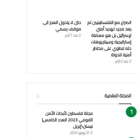
الصراع مع الفلسطينيين لم
حتى لا يتحول العجز الى
يعد مجرد تهديد أمني
موقف رسمي
لإسرائيل بل هو معضلة
منذ 7 أيام
إستراتيجية وسيناريوهات
حله تنطوي على مخاطر
أمنية للدولة
منذ 5 أيام
المجلة العلمية
مجلة فلسطين لأبحاث الأمن
القومي 2023 العدد الخامس|
نيسان\إبريل
31 يوليو، 2023