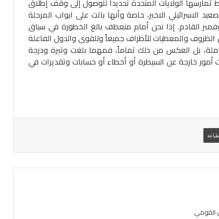
مارسها الولايات المتحدة تحديداً للوصول إلى وقف إطلاق
عيد الاسرائيلي الاخير، خاصة وأنها باتت على ابواب المرحلة
نوفمبر القادم. إذا نحن أمام منعطف بالغ الخطورة في سياق
ن الظروف والمعطيات للأطراف جميعاً وللقوى والدول الفاعلة
املة، بل العكس من ذلك تماماً، فمهما بلغت وتيرة ودرجة
 أمور خارجة عن السيطرة أو أخطاء أو حسابات وتقديرات في
باعة
 القومي