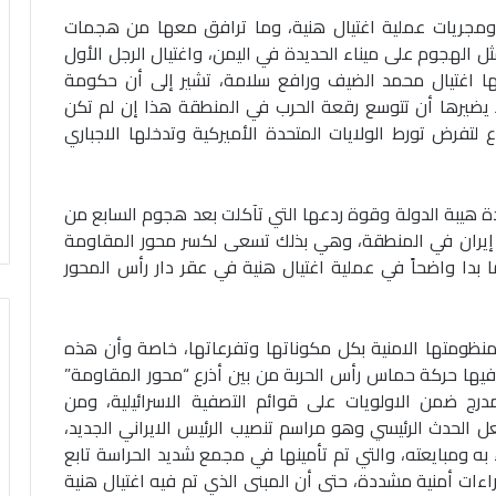
 ومجريات عملية اغتيال هنية، وما ترافق معها من هجمات
الهجوم على ميناء الحديدة في اليمن، واغتيال الرجل الأول
ا اغتيال محمد الضيف ورافع سلامة، تشير إلى أن حكومة
لا يضيرها أن تتوسع رقعة الحرب في المنطقة هذا إن لم تكن
لتفرض تورط الولايات المتحدة الأميركية وتدخلها الاجباري
ة هيبة الدولة وقوة ردعها التي تآكلت بعد هجوم السابع من
ع إيران في المنطقة، وهي بذلك تسعى لكسر محور المقاومة
ا واضحاً في عملية اغتيال هنية في عقر دار رأس المحور
منظومتها الامنية بكل مكوناتها وتفرعاتها، خاصة وأن هذه
 فيها حركة حماس رأس الحربة من بين أذرع “محور المقاومة”
رج ضمن الاولويات على قوائم التصفية الاسرائيلية، ومن
ل الحدث الرئيسي وهو مراسم تنصيب الرئيس الايراني الجديد،
ه ومبايعته، والتي تم تأمينها في مجمع شديد الحراسة تابع
ءات أمنية مشددة، حتى أن المبنى الذي تم فيه اغتيال هنية