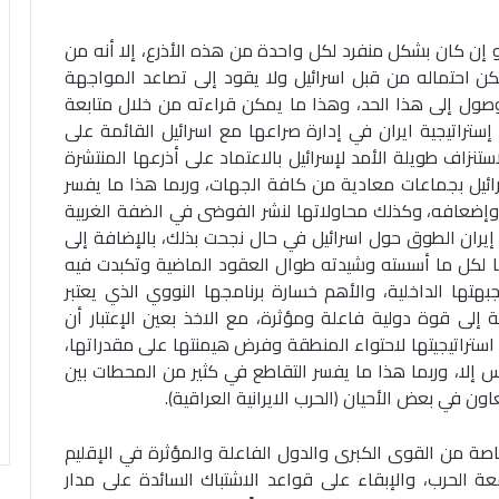
أو إن كان بشكل منفرد لكل واحدة من هذه الأذرع، إلا أنه من
كن احتماله من قبل اسرائيل ولا يقود إلى تصاعد المواجهة
لوصول إلى هذا الحد، وهذا ما يمكن قراءته من خلال متابعة
إستراتيجية ايران في إدارة صراعها مع اسرائيل القائمة على
ستنزاف طويلة الأمد لإسرائيل بالاعتماد على أذرعها المنتشرة
ائيل بجماعات معادية من كافة الجهات، وربما هذا ما يفسر
دن وإضعافه، وكذلك محاولاتها لنشر الفوضى في الضفة الغربية
يران الطوق حول اسرائيل في حال نجحت بذلك، بالإضافة إلى
ها لكل ما أسسته وشيدته طوال العقود الماضية وتكبدت فيه
تها الداخلية، والأهم خسارة برنامجها النووي الذي يعتبر
ة إلى قوة دولية فاعلة ومؤثرة، مع الاخذ بعين الإعتبار أن
 استراتيجيتها لاحتواء المنطقة وفرض هيمنتها على مقدراتها،
 إلا، وربما هذا ما يفسر التقاطع في كثير من المحطات بين
عاون في بعض الأحيان (الحرب الايرانية العراقية).
صة من القوى الكبرى والدول الفاعلة والمؤثرة في الإقليم
عة الحرب، والإبقاء على قواعد الاشتباك السائدة على مدار