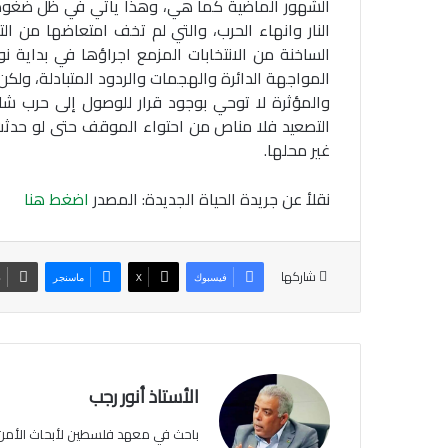
الشهور الماضية كما هي، وهذا يأتي في ظل ضغوط ت
النار وانهاء الحرب، والتي لم تخف امتعاضها من التص
الساخنة من الانتخابات المزمع اجراؤها في بداية 
المواجهة الدائرة والهجمات والردود المتبادلة، ولك
والمؤثرة لا توحي بوجود قرار للوصول إلى حرب ش
التصعيد فلا مناص من احتواء الموقف حتى لو حدثت
غير محلها.
نقلأ عن جريدة الحياة الجديدة: المصدر
اضغط هنا
شاركها
فيسبوك
‫X
ماسنجر
ط
الأستاذ أنور رجب
باحث في معهد فلسطين لأبحاث الأمن