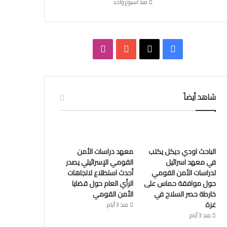
منذ أسبوع واحد
ف
ا
ي
X
Y
ن
س
o
س
شاهد أيضاً
ب
u
ت
و
T
ق
ك
u
ر
الباحث اودي ديكل يكتب
معهد دراسات الأمن
في معهد اسرائيل
القومي الإسرائيلي يصدر
b
ا
لدراسات الأمن القومي
أحدث استطلاع لاتجاهات
حول موافقة حماس على
الرأي العام حول قضايا
e
م
خارطة حصر السلاح في
الأمن القومي
غزة
منذ 3 أيام
منذ 3 أيام