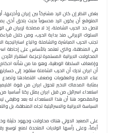
بغض النظر إن كان الرد مشتركاً بين إيران وأذرعها، 
المتوقع أن يكون الرد محسوباً بحيث يلحق أذي يم
لتصل حد الحرب الشاملة، إذ لا مصلحة لإيران في ا
السلوك الإيراني منذ بداية الحرب، ومن خلال قراءة 
تجنب الحرب المباشرة والشاملة واتباع استراتيجية الا
في المنطقة، والتي تعتمد بالأساس على إحاطة اسر
المحاولات الايرانية المستمرة لزعزعة استقرار الأر
وإضعاف السلطة الوطنية، وهو ما من شأنه احكام إ
أن ايران تدرك أن الحرب الشاملة ستقود إلى خسارت
عناء الحصار والعقوبات وضعف اقتصادها وتصدع جبه
بمثابة المدماك الاخير لتحول ايران من قوة اقليمي
استعداء اسرائيل من قبل ايران يمثل ركنا أساسيا من
والمقصود هنا أن هذا الاستعداء له بعد وظيفي ليس
السياسة الايرانية والاسرائيلية تجاه المنطقة، بل والت
على الصعيد الدولي هناك محاولات وجهود حثيثة وخا
أيضاً، وعلى رأسها الولايات المتحدة لمنع توسع رق