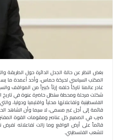
بغض النظر عن حالة الجدل الدائرة حول الطريقة والأ
المكتب السياسي لحركة حماس، وأحد أعمدة ما يسمى ب
غادر عالمنا تاركاً خلفه إرثاً كبيراً من المواقف وا
شكلت مرحلة ومحطة ستظل حاضرة عنوة في تاريخ الش
الفلسطينية وتفاعلاتها محلياً واقليميا ودوليا، والت
قائمة إلى أجل غير مسمى، لا سيما وأن الشاهد الح
ضرب في الصميم كل عناصر ومقومات القوة المفترض 
قائماً على أرض الواقع وما زالت تفاعلاته تفرض 
للشعب الفلسطيني.