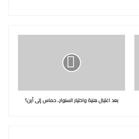
ب
ع
د
ا
غ
ت
ي
ا
ل
ه
بعد اغتيال هنية واختيار السنوار.. حماس إلى أين؟
ن
ي
ة
و
ا
خ