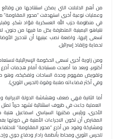
من أهم الدلالات التي يمكن استنتاجها من وقائع
وعمليات نوعية أخرى استهدفت “محور المقاومة” مثل 
في منظومة حزب الله العسكرية فؤاد شكر، وقبله
نتنياهو اليمينية المتطرفة بكل ما فيها من جنون، 
تسعى إليها، واضعة نصب عينيها أن تتدحرج الأوضاع 
لحماية وإنقاذ إسرائيل.
ومن زاوية أخرى تسعى الحكومة الإسرائيلية لاستعاد
أكتوبر، وبعد ما أصبحت مستباحة أمام هجمات أذر
وتقويض مفهوم وحدة الساحات وتفكيكه، وهو ما بد
وفي أكثر فضاءاته صلابة وقوة (الحرس الثوري).
أما الثانية فهي ضعف وهشاشة الدولة الايرانية و
العملية جاءت في ظروف استثنائية تشهد حرباً تمثل
الأخرى، ورئيس مكتبها السياسي اسماعيل هنية مد
المفترض أن تكون الاجراءات الأمنية في ذروتها بفع
ومشاركة وفود من أذرع “محور المقاومة” للاحتفاء ب
للحرس الثوري ومحاط بأنظمة رادار ودفاع جوي وإجرا