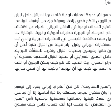
سوابق عديدة لعمليات نوعية قامت بها اسرائيل داخل ايران
الم النووي الأكبر فخري زادة، وسرقة جزء من أرشيف البرنامج
لتفخيخ لأهداف نوعية في الداخل الايراني، ناهيك عن اكتشاف
ح الموساد أو لأجهزة مخابرات أميركية وغربية، بالإشارة هنا
ل ملف مكافحة التجسس في المخابرات الايرانية والذي ثبت
استخبارات الإيراني وقبل أيام قليلة من اغتيال هنية أعلن أن
كانوا يقومون بعمليات اغتيال وتخريب للمنشآت الايرانية.
داخل العمق الاسرائيلي أو عملية اغتيال لشخصية عسكرية أو
 صراع العقول. بيت القصيد هنا هو كيف يمكن الركون أو الثقة
حة العدو لها كيف لها أن تهزمه؟ وكيف لها أن تدعي قدرتها
و”محور المقاومة”، هل نحن أمام رد إيراني يقود إلى توسيع
ايران ستكون مجبرة ومكرهة ولا خيار أمامها إلا أن ترد على
التي مست هيبتها ومكانتها وسمعتها بوصفها رأس “محور
ً من المفترض أنه يحسب لها ألف حساب. ولكن كيف سيكون