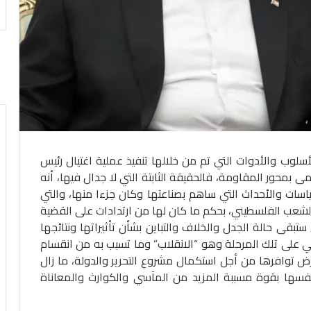
سلوب والأدوات التي تم من خلالها تنفيذ عملية اغتيال رئيس
محور المقاومة، فالحقيقة الثابتة التي لا جدال فيها، أنه
لسياسات والأحداث التي ساهم بصناعتها وكان جزءا منها، والتي
عب الفلسطيني، بحكم ما كان لها من ارتدادات على القضية
ي ستبقى حالة الجدل والخلاف والتباين بشأن تأثيراتها ونتائجها
ي على تلك المرحلة وهو “الانقلاب” وما تسبب به من انقسام
توافرها من أجل استكمال مشروع التحرير والدولة، ما زال
نفسها بقوة مسببة المزيد من المآسي والكوارث والمعاناة