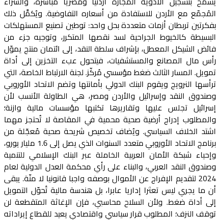
يسمح بتسجيل الأدوية المجازة أردنيا ومصريا مباشرة، والشراء
المُجمّع مع الأردن للاستفادة من أسعاره التفاوضية. ويُكمَّل ذلك
بفكرتين تربطان أزمات متعددة بحل واحد: توطين تصنيع المستهلكات
البسيطة كالخيوط الجراحية لسد نقصها المتكرر، وتوجيه جزء من
فائض الشيكل المعطل، بإشراف سلطة النقد، إلى ائتمان منتج يموّل
رأس مال المصانع والمستشفيات، فيتحول عبء التخزين إلى أداة
تمويل. المسار الثالث ضغط مؤسسي مُركّز. لجنة الارتباط الخاصة، التي
ترأسها النرويج ويقوم البنك الدولي بأمانتها وتضم الاتحاد الأوروبي
وصندوق النقد وإسرائيل والأردن ومصر، هي الطاولة الأنسب لأن
إسرائيل تجلس عليها وتقاريرها تكتبها مؤسسات مالية وازنة؛
والمطلوب إدراج أرضية صحية محمية في المقاصة لا تُحتجز مهما
اشتد الخلاف السياسي. ويُضاف تخصيص شريحة صحية مُعجّلة من
برنامج الاتحاد الأوروبي متعدد السنوات الذي يصل إلى 1.6 مليار يورو،
وإحياء شبكة الأمان العربية الخاملة عبر البنك الإسلامي للتنمية
وصندوق النقد العربي، والبناء على رأي محكمة العدل الدولية لعام
2024 لتقديم الإفراج عن الأموال بوصفه واجبا قانونيا لا منّة. يبقى
أن ما يجري ليس تعثرا إداريا عابرا، بل هندسة مالية تُحوّل التمويل
إلى أداة ضغط. ولأن السلاح محاسبي، فإن الإغاثة المتقطعة لن
توقف النزف؛ المطلوب قرار سياسي واقتصادي يعيد للقطاع إيراداته