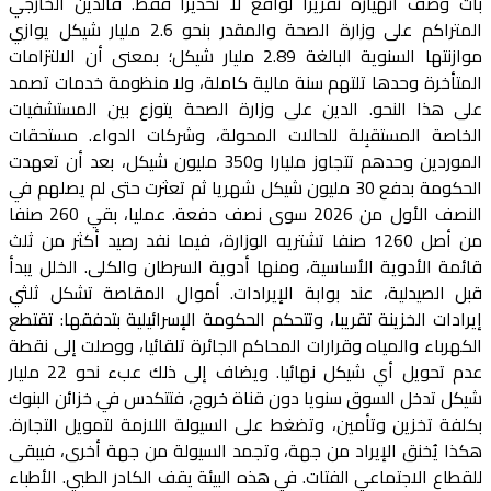
بات وصف انهياره تقريرا لواقع لا تحذيرا فقط. فالدين الخارجي
المتراكم على وزارة الصحة والمقدر بنحو 2.6 مليار شيكل يوازي
موازنتها السنوية البالغة 2.89 مليار شيكل؛ بمعنى أن الالتزامات
المتأخرة وحدها تلتهم سنة مالية كاملة، ولا منظومة خدمات تصمد
على هذا النحو. الدين على وزارة الصحة يتوزع بين المستشفيات
الخاصة المستقبِلة للحالات المحولة، وشركات الدواء. مستحقات
الموردين وحدهم تتجاوز مليارا و350 مليون شيكل، بعد أن تعهدت
الحكومة بدفع 30 مليون شيكل شهريا ثم تعثرت حتى لم يصلهم في
النصف الأول من 2026 سوى نصف دفعة. عمليا، بقي 260 صنفا
من أصل 1260 صنفا تشتريه الوزارة، فيما نفد رصيد أكثر من ثلث
قائمة الأدوية الأساسية، ومنها أدوية السرطان والكلى. الخلل يبدأ
قبل الصيدلية، عند بوابة الإيرادات. أموال المقاصة تشكل ثلثي
إيرادات الخزينة تقريبا، وتتحكم الحكومة الإسرائيلية بتدفقها: تقتطع
الكهرباء والمياه وقرارات المحاكم الجائرة تلقائيا، ووصلت إلى نقطة
عدم تحويل أي شيكل نهائيا. ويضاف إلى ذلك عبء نحو 22 مليار
شيكل تدخل السوق سنويا دون قناة خروج، فتتكدس في خزائن البنوك
بكلفة تخزين وتأمين، وتضغط على السيولة اللازمة لتمويل التجارة.
هكذا يُخنق الإيراد من جهة، وتجمد السيولة من جهة أخرى، فيبقى
للقطاع الاجتماعي الفتات. في هذه البيئة يقف الكادر الطبي. الأطباء