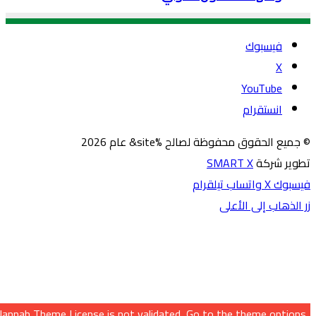
فيسبوك
‫X
‫YouTube
انستقرام
© جميع الحقوق محفوظة لصالح %site& عام 2026
تطوير شركة
SMART X
فيسبوك
‫X
واتساب
تيلقرام
زر الذهاب إلى الأعلى
Jannah Theme
License is not validated, Go to the theme options