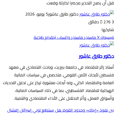
قبل أن يصبح التحذير محضرا لكارثة وقعت.
دكتور طارق عاشور
5 يونيو، 2026
3 دقائق
276
شاركها
فيسبوك
‫X
ماسنجر
ماسنجر
واتساب
تيلقرام
طباعة
دكتور طارق عاشور
أستاذ زائر للاقتصاد في جامعة بيرزيت، وباحث اقتصادي في معهد
فلسطين لأبحاث الأمن القومي. متخصص في سياسات المالية
العامة والاقتصاد الكلي، وله أبحاث منشورة تركز على تحليل التحديات
الهيكلية للاقتصاد الفلسطيني، بما في ذلك السياسات المالية،
وأسواق العمل، وأثر الاحتلال على الأداء الاقتصادي والتنمية.
بين نفوذ «إيباك» وحدود القوة: هل يستطيع لوبي إسرائيل إفشال