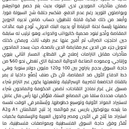
ضمان متأخرات الموردين لدى البنوك بحيث يتم خصم فواتيرهم
ويواصلون التوريد رغم عدم الدفع، فتكسر حلقة شح السيولة فورا.
وأبعد من ذلك فكرة قابلة للتطبيق: حساب ضامن تديره النرويج
بصفتها رئيسة لجنة الارتباط أو يديره البنك الدولي، تُودع فيه عائدات
المقاصة وتُحرر لبنود محمية كالرواتب والدواء، وهو ترتيب له سابقة
حين احتجزت الضرائب ثم أُفرج عنها عبر طرف ثالث. ويمكن كذلك
تحويل جزء من الدين عبر مقايضة الدين بالصحة، حيث يسدد المانحون
متأخرات مقابل التزامات إصلاح في القطاع. المسار الثاني بنيوي
وإنتاجي، وعموده الصناعة الدوائية المحلية التي تغطي نحو 60% من
حاجة السوق بحجم يتراوح بين 100 و120 مليون دولار سنويا؛ وهي
خط الدفاع الأول ضد المقاصة، لأن كل صنف يُصنّع داخليا لا يمر
بالقناة الخاضعة للضريبة الإسرائيلية. وتفعيلها يكون عبر التزام شراء
مسبق على غرار نماذج اللقاحات: تضمن الحكومة والمانحون شراء
كميات محددة سلفا من المصانع الستة، فتؤمّن لها رأس مال عامل
لاستيراد المواد الأولية وتوسيع خطوطها. ويُستثمر في الوقت نفسه
ما يتيحه بروتوكول باريس عبر قوائمه؛ إذ تتيح القائمتان A1 وA2
استيراد ما يُنتج في الأردن ومصر والدول العربية والإسلامية بكميات
تُقدّر وفق حاجة السوق الفلسطينية وبمواصفات فلسطينية، ما