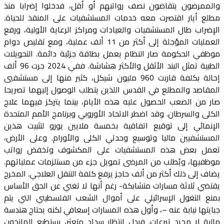
والممرضون يتقاضون نصف رواتبهم أو أقل، فدخلوا إضرابا منذ
مطلع أيار اقتصرت معه خدمات المستشفيات على المنقذ للحياة.
الإضراب طال المستشفيات والعيادات ومراكز الرعاية الأولية، ورفع
العمليات المؤجلة إلى أكثر من 11 ألف عملية، ومع تقليص دوام
موظفي الحكومة صار النظام يعمل بطاقة جزئية دائمة. التحويلات
الطبية تمثل البند الأثقل والأكثر هشاشة. ففي 2024 جرت 96 ألف
إحالة بكلفة قاربت 960 مليون شيكل، كثير منها إلى مستشفيي
المقاصد والمطلع في القدس اللذين يتطلب الوصول إليهما تصريحا
صار من الصعب الحصول عليه هذه الأيام، بينما يتركز فيهما علاج
الكلى والسرطان. وقد اضطر الاتحاد الأوروبي وبرنامج الأمم المتحدة
الإنمائي إلى توقيع اتفاقية بخمسة ملايين يورو لتثبيت هذين
المستشفيين ماليا وتوسيع وحدتي الكلى والأورام. وعلى الأرض،
تعمل بعض هذه المستشفيات على المكشوف وتخفض رواتب
موظفيها، ويُطلب من المرضى تمويل جزء من مستلزمات عملياتهم.
يضاف إلى ذلك أكثر من ألف حاجز يرفع كلفة التنقل العلاجي. المخرج
يقتضي ثلاثة مسارات متشابكة- رغم أنها لا تغني عن الحق الأساس
بمنع التغول الإسرائيلي على أموال الشعب الفلسطيني التي يتم
جبايتها نيابة عنه –، وأول هذه المسارات إسعافي لكنه يحتاج هندسة
مالية لا مجرد تبرعات. فبدل انتظار سداد متعثر، يستطيع المانحون