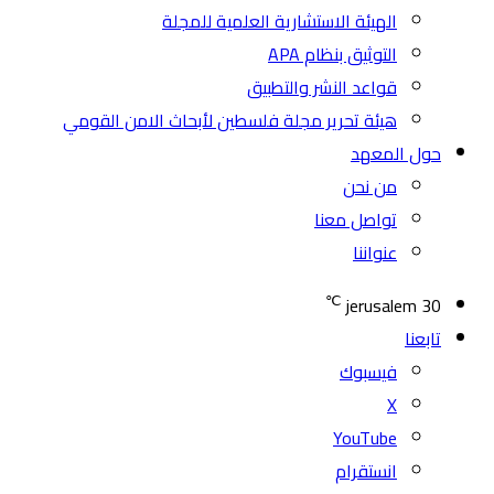
الهيئة الاستشارية العلمية للمجلة
التوثيق بنظام APA
قواعد النشر والتطبيق
هيئة تحرير مجلة فلسطين لأبحاث الامن القومي
حول المعهد
من نحن
تواصل معنا
عنواننا
℃
jerusalem
30
تابعنا
فيسبوك
‫X
‫YouTube
انستقرام