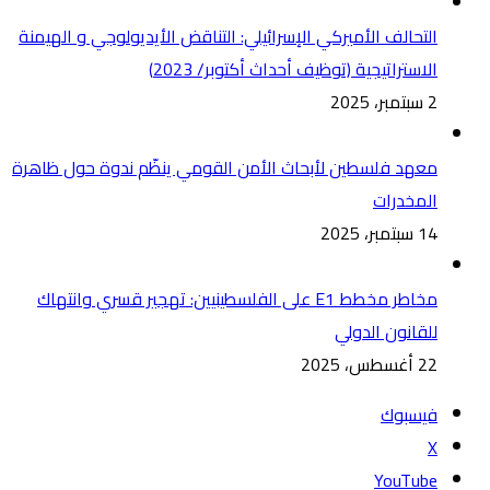
التحالف الأميركي الإسرائيلي: التناقض الأيديولوجي و الهيمنة
الاستراتيجية (توظيف أحداث أكتوبر/ 2023)
2 سبتمبر، 2025
معهد فلسطين لأبحاث الأمن القومي ينظّم ندوة حول ظاهرة
المخدرات
14 سبتمبر، 2025
مخاطر مخطط E1 على الفلسطينيين: تهجير قسري وانتهاك
للقانون الدولي
22 أغسطس، 2025
فيسبوك
‫X
‫YouTube