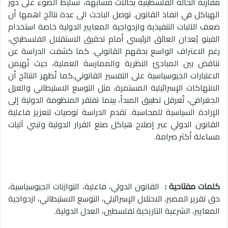
مقارنة الحالة الفلسطينية بحالات مشابهة، تسليط الضوء على دور
الهياكل في انفاذ القانون. توصل الباحث الى عدة نتائج اهمها أن
ضعف الآليات التنفيذية وازدواجية المعايير الدولية خاصة استخدام
الفيتو يُعدان العائق الرئيسي أمام تحقيق الاستقلال الفلسطيني،
رغم الاعتراف الواسع بحقهم القانوني. كما كشفت الدراسة عن
تناقض بين المبادئ النظرية والممارسة العملية، حيث تُهيمن
الاعتبارات الجيوسياسية على التفسير القانوني.كما تُظهر النتائج أن
الانتهاكات الإسرائيلية المستمرة، مثل التوسع الاستيطاني والعزل
الجغرافي، تُعرقل تطبيق المبدأ، بينما تفتقر المنظومة الدولية إلى
الإرادة السياسية للمحاسبة. تقدم الدراسة توصيات لتعزيز فاعلية
القانون الدولي عبر إصلاح هياكل صنع القرار الدولية وتبني آليات
مساءلة أكثر صرامة.
كلمات مفتاحية :
القانون الدولي، فاعلية، التوازنات الجيوسياسية،
حق تقرير المصير، الاحتلال الإسرائيلي، التوسع الاستيطاني، ازدواجية
المعايير، الشرعية التاريخية لفلسطين، العدل الدولية.