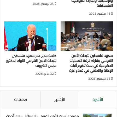
والإقليمية وخيارات المواجهة
24 نوفمبر، 2023
ح
ا
الفلسطينية
ا
ت
11 سبتمبر، 2025
ث
ا
ا
ل
ل
ت
أ
ط
م
ه
ن
ي
ا
ر
ل
ا
معهد فلسطين لأبحاث الأمن
كلمة مدير عام معهد فلسطين
ق
ل
القومي يشارك غرفة العمليات
لأبحاث الامن القومي اللواء الدكتور
و
ع
الحكومية في بحث تطوير آليات
حابس الشروف
م
ر
الإغاثة والتعافي في قطاع غزة
22 مايو، 2026
ي
ق
22 ديسمبر، 2025
.
ي
ل
ل
ف
الأخيرة
الأشهر
تعليقات
ل
س
ط
معهد دراسات الأمن القومي الإسرائيلي يصدر أحدث