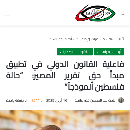
بحث عن
الق
الرئيسية
-
منشورات وإصدارات
-
أبحاث ودراسات
أبحاث ودراسات
منشورات وإصدارات
فاعلية القانون الدولي في تطبيق
مبدأ حق تقرير المصير: “حالة
فلسطين أنموذجاً”
الباحث عبد المحسن خضر علامة
16 أبريل، 2025
1٬844
دقيقة واحدة