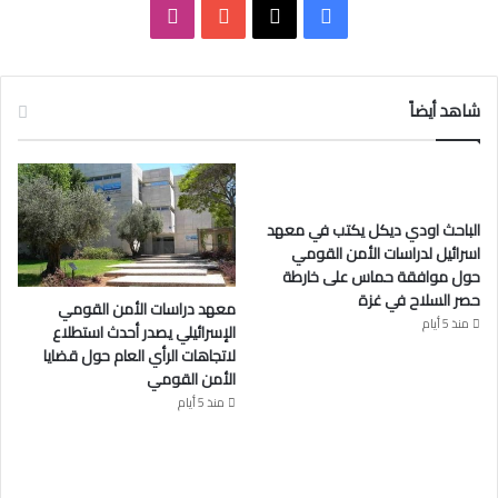
ى
ف
ا
ي
X
Y
ن
س
o
س
شاهد أيضاً
ب
u
ت
و
T
ق
الباحث اودي ديكل يكتب في معهد
ك
u
ر
اسرائيل لدراسات الأمن القومي
حول موافقة حماس على خارطة
b
ا
حصر السلاح في غزة
معهد دراسات الأمن القومي
e
م
منذ 5 أيام
الإسرائيلي يصدر أحدث استطلاع
لاتجاهات الرأي العام حول قضايا
الأمن القومي
منذ 5 أيام