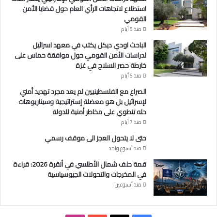
ي
استطلاع لاتجاهات الرأي العام حول قضايا الأمن
ن
القومي
ي
منذ 5 أيام
ي
الباحث اودي ديكل يكتب في معهد اسرائيل
ن
لدراسات الأمن القومي حول موافقة حماس على
و
خارطة حصر السلاح في غزة
س
ي
منذ 5 أيام
ا
الصراع مع الفلسطينيين لم يعد مجرد تهديد أمني
س
لإسرائيل بل هو معضلة إستراتيجية وسيناريوهات
ة
حله تنطوي على مخاطر أمنية للدولة
ا
منذ 7 أيام
ل
ض
حتى لا يتحول العجز الى موقف رسمي
غ
منذ أسبوع واحد
ط
قمة حلف شمال الأطلسي في أنقرة 2026: قراءة
ا
في المخرجات والتحولات الجيوسياسية
ل
منذ أسبوعين
ق
ص
و