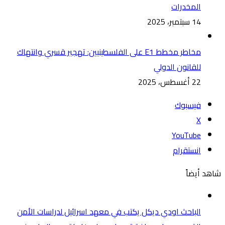
المخدرات
14 سبتمبر، 2025
مخاطر مخطط E1 على الفلسطينيين: تهجير قسري وانتهاك
للقانون الدولي
22 أغسطس، 2025
فيسبوك
‫X
‫YouTube
انستقرام
شاهد أيضاً
الباحث اودي ديكل يكتب في معهد اسرائيل لدراسات الأمن