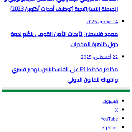
الهيمنة الاستراتيجية (توظيف أحداث أكتوبر/ 2023)
14 سبتمبر، 2025
معهد فلسطين لأبحاث الأمن القومي ينظّم ندوة
حول ظاهرة المخدرات
22 أغسطس، 2025
مخاطر مخطط E1 على الفلسطينيين: تهجير قسري
وانتهاك للقانون الدولي
فيسبوك
‫X
‫YouTube
انستقرام