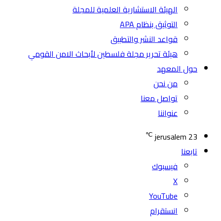
الهيئة الاستشارية العلمية للمجلة
التوثيق بنظام APA
قواعد النشر والتطبيق
هيئة تحرير مجلة فلسطين لأبحاث الامن القومي
حول المعهد
من نحن
تواصل معنا
عنواننا
℃
jerusalem
23
تابعنا
فيسبوك
‫X
‫YouTube
انستقرام