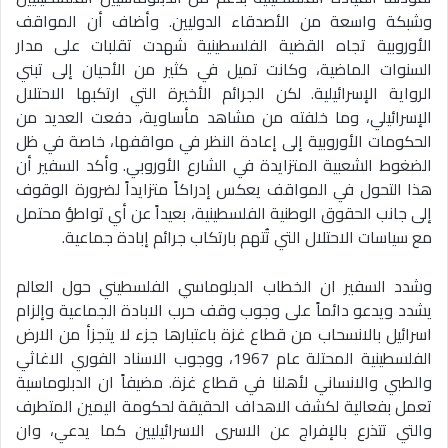
وشبكة واسعة من الأصدقاء الدوليين. وأضاف أن المواقف
الأوروبية تجاه القضية الفلسطينية شهدت تقلبات على مدار
السنوات الماضية، وكانت تميل في كثير من الأحيان إلى تبني
الرواية الإسرائيلية. لكن الجرائم الأخيرة التي ارتكبها الاحتلال
الإسرائيلي، وما خلفته من مشاهد مأساوية، دفعت العديد من
الحكومات الأوروبية إلى إعادة النظر في مواقفها، خاصة في ظل
الضغوط الشعبية المتزايدة في الشارع الأوروبي. وأكد السفير أن
هذا التحول في المواقف يعكس إدراكاً متزايداً لضرورة الوقوف
إلى جانب الحقوق الوطنية الفلسطينية، بعيداً عن أي تواطؤ محتمل
مع سياسات الاحتلال التي تُتهم بارتكاب جرائم إبادة جماعية.
وشدد السفير ان الخطاب الدبلوماسي الفلسطيني حول العالم
يشدد ويدعو دائماً على وجوب وقف حرب الابادة الجماعية وإلزام
اسرائيل بالانسحاب من قطاع غزة باعتبارها جزء لا يتجزأ من الارض
الفلسطينية المحتلة عام 1967، ووجوب الاسناد الفوري الاغاثي
والطبي والانساني لأهلنا في قطاع غزة. مضيفاً ان الدبلوماسية
تعمل بفعالية لكشف الاهداف الحقيقة لحكومة اليمين المتطرف
والتي تتذرع بالإفراج عن الاسرى الاسرائيليين كما يدعي، وان