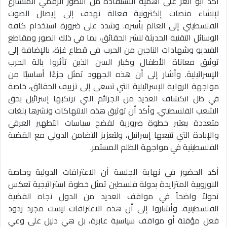
أكد أبو العز على أهمية الاستفادة من التطور الرقمي المتسارع
لإنشاء منصات إلكترونية فعالة تهدف إلى إيصال الصوت
الفلسطيني إلى العالم بأسره. وشدد على ضرورة استخدام كافة
الوسائل التقنية الحديثة لنشر الحقائق، بما في ذلك الصور ومقاطع
الفيديو وشهادات الناجين من الحرب في قطاع غزة، بالإضافة إلى
توثيق معاناة الأطفال وكبار السن الذين تأثروا بآلة الحرب
الإسرائيلية. وأشار إلى أن هذه الجهود تمثل جزءًا أساسيًا من
مواجهة الرواية الإسرائيلية التي تسعى إلى تزييف الحقائق، خاصة
في ظل انكشاف العديد من الجرائم التي ترتكبها إسرائيل بحق
الشعب الفلسطيني. وأكد أن توثيق هذه الانتهاكات ونشرها بلغات
متعددة يعتبر خطوة ضرورية لفضح سياسات التطهير العرقي
والإبادة التي تتبعها إسرائيل، ولتعزيز التضامن الدولي مع القضية
الفلسطينية في مواجهة الظلم المستمر.
أكد الحضور في نهاية الجلسة أن الاعترافات الدولية وخاصة
الاوروبية المتزايدة بدولة فلسطين تمثل خطوة استراتيجية تعكس
تحولاً واضحاً في مواقف العديد من الدول تجاه القضية
الفلسطينية. وأشاروا إلى أن هذه الاعترافات ليست مجرد ردود
فعل مؤقتة أو مواقف سياسية عابرة، بل هي دليل على وعي