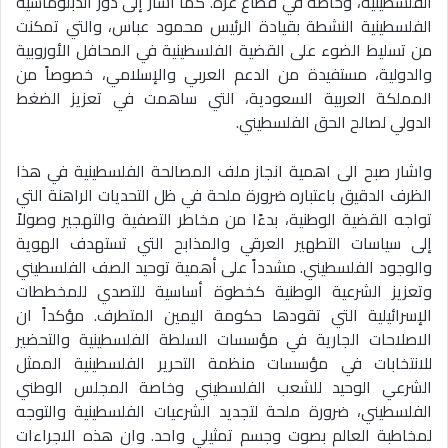
الفلسطينية، وخاصة في قطاع غزة. كما أشار إلى دور الدبلوماسية
الفلسطينية النشطة بقيادة الرئيس محمود عباس، والتي تمكنت
من تسليط الضوء على القضية الفلسطينية في المحافل الأوروبية
والدولية، مستفيدة من الدعم العربي والإسلامي، خصوصاً من
المملكة العربية السعودية، التي ساهمت في تعزيز الضغط
الدولي لصالح الحق الفلسطيني.
واشار صبح الى اهمية انجاز ملف المصالحة الفلسطينية في هذا
الظرف الدقيق باعتباره ضرورة ملحة في ظل التحديات الراهنة التي
تواجه القضية الوطنية، بدءًا من مخاطر التصفية والتهجير وصولاً
إلى سياسات التطهير العرقي والمذابح التي تستهدف الهوية
والوجود الفلسطيني. مشدداً على أهمية توحيد الصف الفلسطيني
وتعزيز الشرعية الوطنية كخطوة أساسية للتصدي للمخططات
الإسرائيلية التي تقودها حكومة اليمين المتطرف. مؤكداً ان
الاصلاحات الجارية في مؤسسات السلطة الفلسطينية والتحضير
للانتخابات في مؤسسات منظمة التحرير الفلسطينية الممثل
الشرعي الوحيد للشعب الفلسطيني وخاصة المجلس الوطني
الفلسطيني، ضرورة ملحة لتجديد الشرعيات الفلسطينية والتوجه
لمخاطبة العالم بصوت وجسم تمثيلي واحد. وان هذه الاجراءات