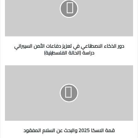
ا
ل
ذ
ك
ا
ء
ا
دور الذكاء الاصطناعي في تعزيز دفاعات الأمن السيبراني
ل
دراسة (الحالة الفلسطينية)
ا
ص
ط
ق
ن
م
ا
ة
ع
ا
ي
ل
ف
ا
ي
س
ت
ك
ع
ا
ز
2
قمة الاسكا 2025 والبحث عن السلام المفقود
ي
0