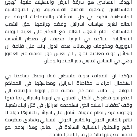
الهدف الاساسي هو سرقة الارض والاستيلاء عليها، تهجير
الفلسطينيين وتصفية القضية الفلسطينية. وان الدبلوماسية
الفلسطينية تنخرط في كل النقاشات والاجتماعات الدولية عبر
العالم لشرح سياسات اسرائيل وفضح جرائمها بحق الشعب
الفلسطيني امام شعوب العالم. مع التركيز على تعرية الرواية
الاسرائيلية السائدة في اوروبا. مضيفا، ان معظم الشعوب
الاوروبية وحكومات وبرلمانات هذه الدول باتت على قناعة ان
اسرائيل دولة معتدية تحاول ان تعيش دور الضحية عبر العصور
وهي في الاساس تمارس دور الجلاد والوحش.
مؤكدا ان الاعتراف بدولة فلسطين قولا وفعلاً يساعدنا في
استكمال اجراءات مقاضاة اسرائيل ومحاسبتها في المحاكم
الدولية الى جانب المحاكم المحلية داخل اوروبا. بالإضافة الى
الدفع نحو قطع كل اشكال التعاون بين اوروبا واسرائيل بما فيها
وقف تدفقات السلاح الذي تستخدمه اسرائيل في قتل ابناء شعبنا.
ووجوب فرض نظام عقوبات شامل على اسرائيل باعتبارها دولة لا
تلتزم بالقانون الدولي والقانون الدولي الانساني وتعادي منظومة
القيم والاخلاق الانسانية السائدة في العالم. وهذا يدفع نحو
تجميد عضويتها بالكامل في الامم المتحدة.