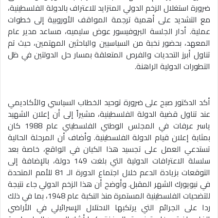
ضرورة استغلال الزخم الدولي المتزايد للاعتراف بالدولة الفلسطينية،
مع التشديد على أهمية ترجمة المواقف الأوروبية إلى خطوات
عملية. أدار الجلسة البروفيسور عوض سليميه، مساعد مدير عام
المعهد، بحضور نخبة من السياسيين والباحثين المهتمين، حيث تم
تناول أبرز التحديات والفرص المتعلقة بمسار حل الدولتين في ظل
التطورات الدولية الراهنة.
أكد الدكتور صبح على ضرورة توحيد الخطاب السياسي والأكاديمي
عند تناول قضية الدولة الفلسطينية، مشيراً إلى أن إعلان الشهيد
ياسر عرفات في المجلس الوطني الفلسطيني عام 1988 كان
بمثابة إعلان قيام الدولة الفلسطينية. وأضاف أن المرحلة الحالية
تستدعي العمل على تجسيد هذا الكيان في الواقع، خاصة بعد
سلسلة الاعترافات الدولية التي بلغت 149 دولة، بالإضافة إلى
التوقعات بزيادة الدعم خلال اجتماع الدورة الـ 81 للأمم المتحدة
في نيويورك الشهر المقبل. وأوضح أن هذا الزخم الدولي جاء نتيجة
للتضحيات الفلسطينية المستمرة منذ النكبة عام 1948، بما في ذلك
ردا على الجرائم التي يرتكبها الاحتلال الإسرائيلي في الأراضي