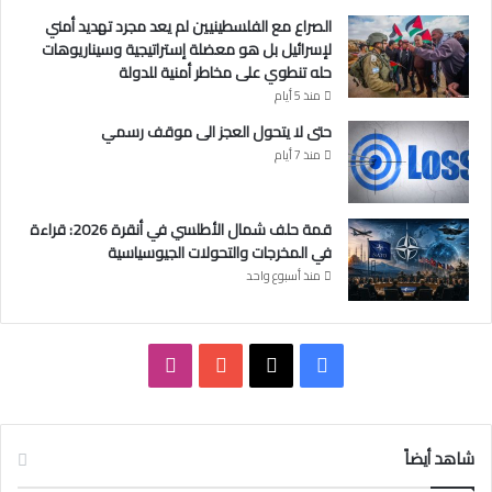
)
الصراع مع الفلسطينيين لم يعد مجرد تهديد أمني
لإسرائيل بل هو معضلة إستراتيجية وسيناريوهات
حله تنطوي على مخاطر أمنية للدولة
منذ 5 أيام
حتى لا يتحول العجز الى موقف رسمي
منذ 7 أيام
قمة حلف شمال الأطلسي في أنقرة 2026: قراءة
في المخرجات والتحولات الجيوسياسية
منذ أسبوع واحد
ف
ا
ي
X
Y
ن
س
o
س
شاهد أيضاً