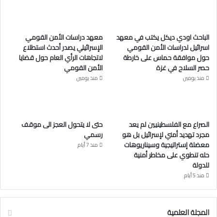
ب
u
ت
و
T
ق
الباحث اودي ديكل يكتب في معهد
معهد دراسات الأمن القومي
ك
u
ر
اسرائيل لدراسات الأمن القومي
الإسرائيلي يصدر أحدث استطلاع
حول موافقة حماس على خارطة
لاتجاهات الرأي العام حول قضايا
b
ا
حصر السلاح في غزة
الأمن القومي
e
م
منذ يومين
منذ يومين
الصراع مع الفلسطينيين لم يعد
حتى لا يتحول العجز الى موقف
مجرد تهديد أمني لإسرائيل بل هو
رسمي
معضلة إستراتيجية وسيناريوهات
منذ 7 أيام
حله تنطوي على مخاطر أمنية
للدولة
منذ 5 أيام
المجلة العلمية