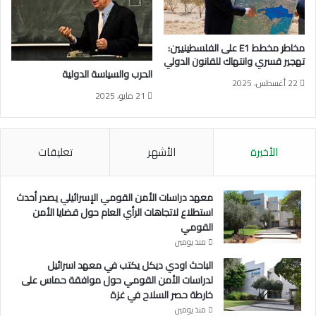
ر
د
ا
س
مخاطر مخطط E1 على الفلسطينيين:
ة
تهجير قسري وانتهاك للقانون الدولي
(
الحرب والسياسة الدولية
22 أغسطس، 2025
ا
21 مايو، 2025
ل
ح
ا
ل
الأخيرة
الأشهر
تعليقات
ة
ا
ل
معهد دراسات الأمن القومي الإسرائيلي يصدر أحدث
ف
استطلاع لاتجاهات الرأي العام حول قضايا الأمن
ل
القومي
س
منذ يومين
ط
ي
الباحث اودي ديكل يكتب في معهد اسرائيل
ن
لدراسات الأمن القومي حول موافقة حماس على
ي
خارطة حصر السلاح في غزة
ة
منذ يومين