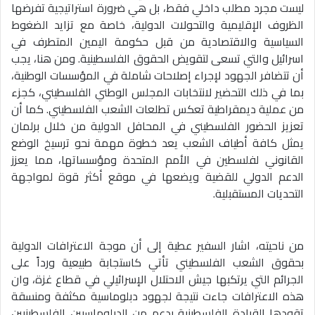
ليست مجرد مطلب داخلي فقط، بل هي ضرورة استراتيجية تفرضها
الظروف الإقليمية والتحولات الدولية، خاصة مع تزايد الضغوط
السياسية والاقتصادية من قبل حكومة اليمين المتطرف في
اسرائيل والتي تسعى لتقويض الحقوق الفلسطينية. ومن هنا، يجب
أن تتضافر الجهود لإجراء إصلاحات شاملة في المؤسسات الوطنية،
بما في ذلك التحضير لانتخابات المجلس الوطني الفلسطيني، كجزء
من عملية ديمقراطية تعكس تطلعات الشعب الفلسطيني. كما أن
تعزيز الحضور الفلسطيني في المحافل الدولية من خلال برلمان
يمثل كافة أطياف الشعب يعد خطوة مهمة نحو ترسيخ الوضع
القانوني لفلسطين في الأمم المتحدة ومؤسساتها، مما يعزز
الدعم الدولي للقضية ويضعها في موقع أكثر قوة لمواجهة
التحديات المستقبلية.
من ناحيته، اشار السفير عطية إلى أن موجة الاعترافات الدولية
بحقوق الشعب الفلسطيني تأتي كاستجابة طبيعية ورداً على
الجرائم التي يرتكبها جيش الاحتلال الإسرائيلي في قطاع غزة، وان
هذه الاعترافات جاءت نتيجة لجهود دبلوماسية مكثفة ومنسقة
تقودها القيادة الفلسطينية بدعم من الدبلوماسيين الفلسطينيين