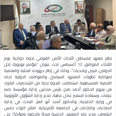
نظم معهد فلسطين لأبحاث الأمن القومي ندوة حوارية يوم
الثلاثاء الموافق 12 أغسطس تحت عنوان “مؤتمر نيويورك لحل
الدولتين: فرص وتحديات”، وذلك في إطار جهوده البحثية والعلمية
لمواكبة تطورات المشهد السياسي والمواقف الدولية تجاه
القضية الفلسطينية. استضافت الندوة نخبة من الشخصيات البارزة،
من بينهم الدكتور أحمد صبح، رئيس مجلس إدارة مؤسسة ياسر
عرفات، وسعادة السفير عادل عطية، مدير إدارة الشؤون الأوروبية
في وزارة الخارجية، والدكتور أمجد أبو العز، الباحث في إدارة
الصراعات والنزاعات في الجامعة الأمريكية. افتتح اللواء حابس
الشروف، مدير عام المعهد، الجلسة مرحبًا بالحضور ومؤكدًا على