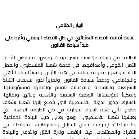
البيان الختامي
لندوة ثقافة القضاء العشائري في ظل القضاء الرسمي وأثره على
مبدأ سيادة القانون
انطلاقا من رسالة مؤسسة ياسر عرفات ومعهد فلسطين لأبحاث
الأمن القومي وأهدافهما في خدمة شعبنا الفلسطيني، والعمل
الجاد نحو تعزيز صموده وثباته على هذه الأرض، وصوناً للسلم الأهلي
والاجتماعي، ودعماً لسيادة القانون، وتعزيزاً لدور السلطات الثلاثة
التشريعية والتنفيذية والقضائية للقيام بواجباتها ومسؤولياتها،
وتمكيناً لمؤسساتنا الوطنية الرسمية والأهلية وبنائها ونمائها،
باعتبارها جذور الدولة الفلسطينية التي يتطلع إليها شعبنا بشغف
وطوح، تأتي هذه الندوة الحوارية في ظل الظروف الراهنة التي
يعيشها شعبنا الفلسطيني، وهو يعاني حرب الإبادة الجماعية،
والاعتداءات الإجرامية لجيش الاحتلال ومستوطنيه، المتواصلة على
الأفراد والممتلكات، حيث ارتفعت وتيرة القتل والتدمير والإبادة