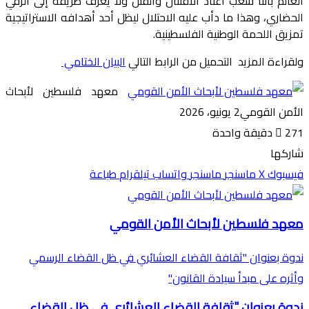
العالم بأننا شعب اعتاد الاقتتال والقتل ولا يعرف طريقه إلى الرقي
الحضاري، وهذا ما دأب عليه الاحتلال ليظل أحد أهدافه الاستراتيجية
تمزيق اللحمة الوطنية الفلسطينية.
ولقراءة المزيد التحميل من الرابط التالي
البيان الختامي
معهد فلسطين لأبحاث
الأمن القومي
2 يونيو، 2026
271
دقيقة واحدة
شاركها
فيسبوك
‫X
ماسنجر
ماسنجر
واتساب
تيلقرام
طباعة
معهد فلسطين لأبحاث الأمن القومي
ندوة بعنوان "ثقافة القضاء العشائري في ظل القضاء الرسمي
وأثره على مبدأ سيادة القانون"
ندوة بعنوان "ثقافة القضاء العشائري في ظل القضاء