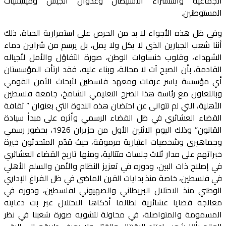
الجماعية واستشراء الاستيطان وعدوان الجيش وميليشيات
المستوطنين.
وفي ظل هذه الأجواء لا بد من الحرص على استمرارية الحياة، ذلك
أننا شعب الجبارين الذي لا يكل ولا يمل، بل يرسم من شرايين دماء
الشهداء، وقلوب خنساوات الوطن، صورة التفاؤل والأمل لأجياله
القادمة، بأن الصبح آت لا محالة، وبناء عليه، فقد ارتأت المؤسستان
أي مؤسسة ياسر عرفات ومعهد فلسطين لأبحاث الأمن القومي
وبالتعاون مع رئاسة هذا الصرح التعليمي الشامخ، جامعة فلسطين
الأهلية، التي لم تتوانى عن احتضان هذه الندوة التي بعنوان ” ثقافة
القضاء العشائري في ظل القضاء الرسمي وأثره على مبدأ سيادة
القانون” وذلك اليوم الاثنين الأول من حزيران 1926، بحضور رسمي
وجماهيري وشخصيات اعتبارية مرموقة، حيث قدّم المتحدثون خيرة
خبراتهم على مدار ثلاث جلسات متتالية، ومنها تاريخ القضاء العشائري
في إصلاح ذات البين، ودوره في تعزيز النظام والأمن والسلم الأهلي
في فلسطين، خاصة منذ بدايات القرن الماضي في ظل الفراغ الإداري
الوطني منذ الاحتلال البريطاني والصهيوني لفلسطين، ودوره في
معالجة قضايا عشائرية لطالما أذكاها الاحتلال عبر بث دعايته
المسمومة والمتواصلة، في محاولة لتشويه صورة شعبنا في نظر