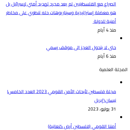
الصراع مع الفلسطينيين لم يعد مجرد تهديد أمني لإسرائيل بل
هو معضلة إستراتيجية وسيناريوهات حله تنطوي على مخاطر
أمنية للدولة
منذ 4 أيام
حتى لا يتحول العجز الى موقف رسمي
منذ 6 أيام
المجلة العلمية
مجلة فلسطين لأبحاث الأمن القومي 2023 العدد الخامس|
نيسان\إبريل
31 يوليو، 2023
أمننا القومي (فلسطين أرض كنعانية)