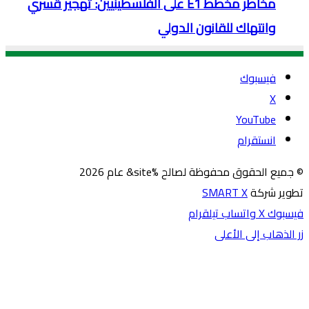
مخاطر مخطط E1 على الفلسطينيين: تهجير قسري
وانتهاك للقانون الدولي
فيسبوك
‫X
‫YouTube
انستقرام
© جميع الحقوق محفوظة لصالح %site& عام 2026
تطوير شركة
SMART X
فيسبوك
‫X
واتساب
تيلقرام
زر الذهاب إلى الأعلى