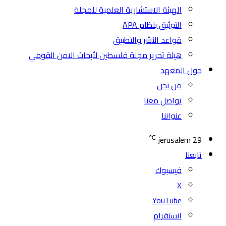
الهيئة الاستشارية العلمية للمجلة
التوثيق بنظام APA
قواعد النشر والتطبيق
هيئة تحرير مجلة فلسطين لأبحاث الامن القومي
حول المعهد
من نحن
تواصل معنا
عنواننا
℃
jerusalem
29
تابعنا
فيسبوك
‫X
‫YouTube
انستقرام