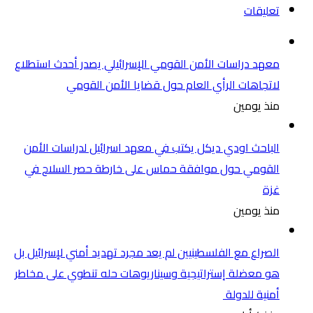
تعليقات
معهد دراسات الأمن القومي الإسرائيلي يصدر أحدث استطلاع
لاتجاهات الرأي العام حول قضايا الأمن القومي
منذ يومين
الباحث اودي ديكل يكتب في معهد اسرائيل لدراسات الأمن
القومي حول موافقة حماس على خارطة حصر السلاح في
غزة
منذ يومين
الصراع مع الفلسطينيين لم يعد مجرد تهديد أمني لإسرائيل بل
هو معضلة إستراتيجية وسيناريوهات حله تنطوي على مخاطر
أمنية للدولة